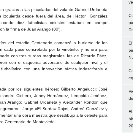
ve
on gracias a las pinceladas del volante Gabriel Urdaneta
Co
de izquierda desde fuera del área, de Héctor González
 cuando diez futbolistas celestes estaban en campo
pa
con la firma de Juan Arango (80’).
De
ríos del estadio Centenario comenzó a burlarse de los
El
con cada pase concretado por la vinotinto, y no era para
pi
ado con tres surdas magistrales, las de Ricardo Páez,
Nu
ron con el esquema adversario de cualquier rival y el
tbolístico con una innovación táctica indescifrable e
Co
eq
jada por los siguientes héroes: Gilberto Angelucci; José
Vi
Alejandro Cichero, Joney Hernández, Leopoldo Jiménez,
de
Juan Arango; Gabriel Urdaneta y Alexander Rondón que
te ingresaron: Jorge «El Surdo» Rojas, Andreé González y
El
entar una obra maestra que desdibujó a la celeste para
hi
rico Centenario de Monteviedo.
2