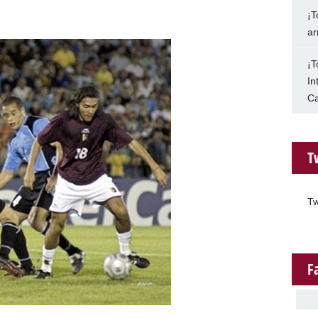
¡T
ar
¡T
In
Ca
T
Tw
F