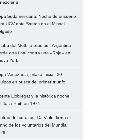
nezolana
pa Sudamericana: Noche de ensueño
ra UCV ante Santos en el Misael
lgado
 tabú del MetLife Stadium: Argentina
erde otra final contra una «Roja» en
eva York
pa Venezuela, pitazo inicial: 20
uipos en busca del primer triunfo
cente Llobregat y la histórica noche
l Italia-Haití en 1974
 ritmo del corazón: DJ Violet firma el
mno de los voluntarios del Mundial
026