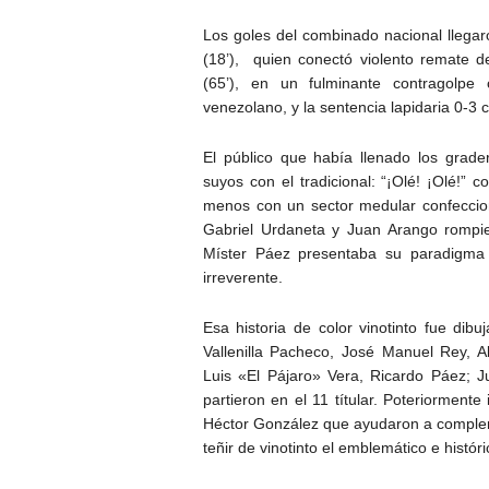
Los goles del combinado nacional llegar
(18’), quien conectó violento remate 
(65’), en un fulminante contragolpe
venezolano, y la sentencia lapidaria 0-3 
El público que había llenado los grade
suyos con el tradicional: “¡Olé! ¡Olé!” 
menos con un sector medular confeccion
Gabriel Urdaneta y Juan Arango rompie
Míster Páez presentaba su paradigma fu
irreverente.
Esa historia de color vinotinto fue dibu
Vallenilla Pacheco, José Manuel Rey, 
Luis «El Pájaro» Vera, Ricardo Páez; 
partieron en el 11 títular. Poteriormen
Héctor González que ayudaron a complem
teñir de vinotinto el emblemático e histó