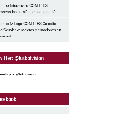
orneo Interscuole COM.IT.ES:
rancan las semifinales de la pasión!
orneo fv Lega COM.IT.ES Calcetto
terScuole: veredictos y emociones en
racas!
witter: @futbolvision
eets por @futbolvision
acebook