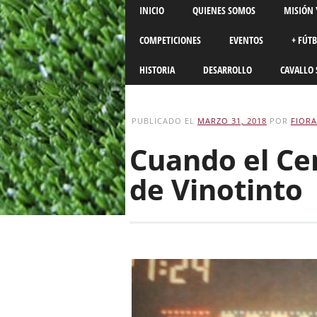
Main menu
Skip
INICIO
QUIENES SOMOS
MISIÓN 
to
content
COMPETICIONES
EVENTOS
+ FÚT
HISTORIA
DESARROLLO
CAVALLO 
PUBLICADO EL
MARZO 31, 2018
POR
FIORA
Cuando el Ce
de Vinotinto