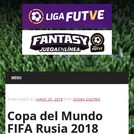
Main menu
Skip
MENU
to
content
PUBLICADO EL
JUNIO 29, 2018
POR
JOSIAS CASTRO
Copa del Mundo
FIFA Rusia 2018