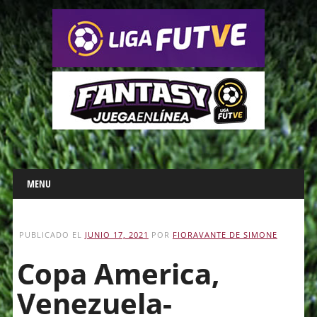
Main menu
Skip
MENU
to
content
PUBLICADO EL
JUNIO 17, 2021
POR
FIORAVANTE DE SIMONE
Copa America,
Venezuela-