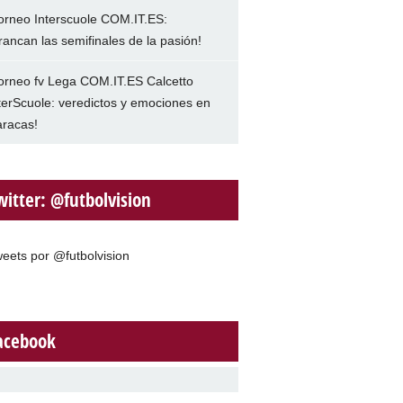
orneo Interscuole COM.IT.ES:
rancan las semifinales de la pasión!
orneo fv Lega COM.IT.ES Calcetto
terScuole: veredictos y emociones en
racas!
witter: @futbolvision
eets por @futbolvision
acebook