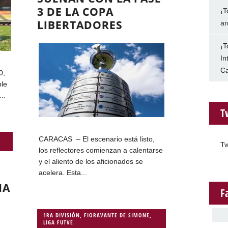
3 DE LA COPA
¡T
LIBERTADORES
ar
¡T
In
Ca
0,
ple
..
T
CARACAS – El escenario está listo,
Tw
los reflectores comienzan a calentarse
y el aliento de los aficionados se
acelera. Esta...
ÑA
F
1RA DIVISIÓN
,
FIORAVANTE DE SIMONE
,
LIGA FUTVE