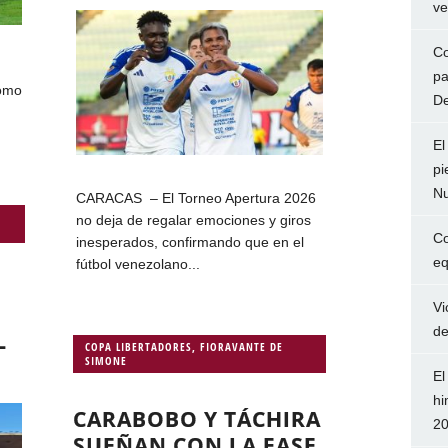
ve
Co
pa
como
De
El
pi
Nu
CARACAS – El Torneo Apertura 2026
no deja de regalar emociones y giros
Co
inesperados, confirmando que en el
eq
fútbol venezolano...
Vi
de
L
COPA LIBERTADORES
,
FIORAVANTE DE
SIMONE
El
hi
CARABOBO Y TÁCHIRA
2
SUEÑAN CON LA FASE