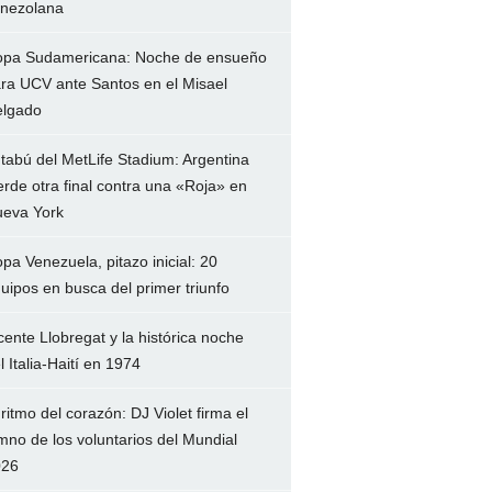
nezolana
pa Sudamericana: Noche de ensueño
ra UCV ante Santos en el Misael
lgado
 tabú del MetLife Stadium: Argentina
erde otra final contra una «Roja» en
eva York
pa Venezuela, pitazo inicial: 20
uipos en busca del primer triunfo
cente Llobregat y la histórica noche
l Italia-Haití en 1974
 ritmo del corazón: DJ Violet firma el
mno de los voluntarios del Mundial
026