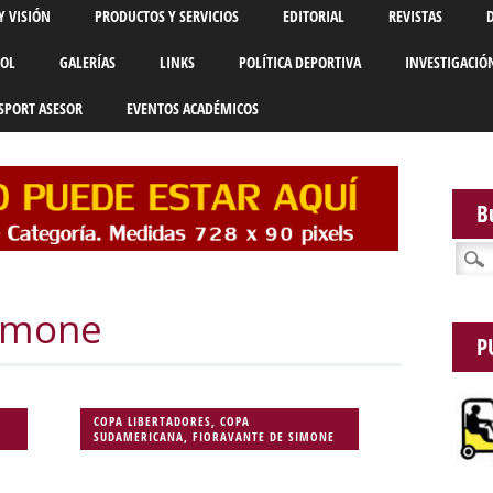
Y VISIÓN
PRODUCTOS Y SERVICIOS
EDITORIAL
REVISTAS
BOL
GALERÍAS
LINKS
POLÍTICA DEPORTIVA
INVESTIGACIÓ
SPORT ASESOR
EVENTOS ACADÉMICOS
B
Busca
Simone
P
COPA LIBERTADORES
,
COPA
SUDAMERICANA
,
FIORAVANTE DE SIMONE