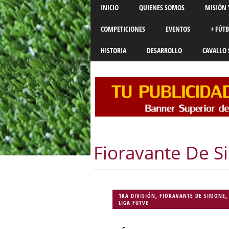
Main menu
Skip
INICIO
QUIENES SOMOS
MISIÓN 
to
content
COMPETICIONES
EVENTOS
+ FÚT
HISTORIA
DESARROLLO
CAVALLO 
Fioravante De 
1RA DIVISIÓN
,
FIORAVANTE DE SIMONE
,
LIGA FUTVE