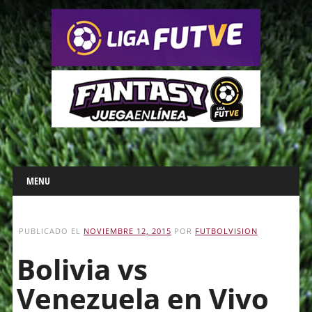
Main menu
Skip
MENU
to
content
PUBLICADO EL
NOVIEMBRE 12, 2015
POR
FUTBOLVISION
Bolivia vs
Venezuela en Vivo