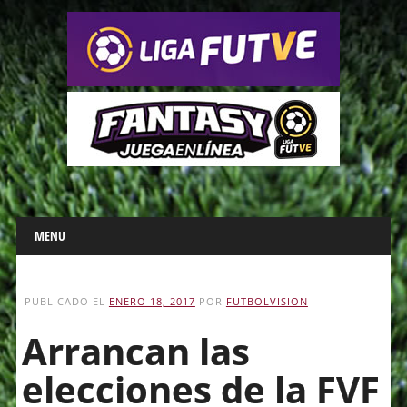
Main menu
Skip
MENU
to
content
PUBLICADO EL
ENERO 18, 2017
POR
FUTBOLVISION
Arrancan las
elecciones de la FVF