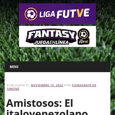
Main menu
Skip
MENU
to
content
PUBLICADO EL
NOVIEMBRE 10, 2022
POR
FIORAVANTE DE
SIMONE
Amistosos: El
italovenezolano