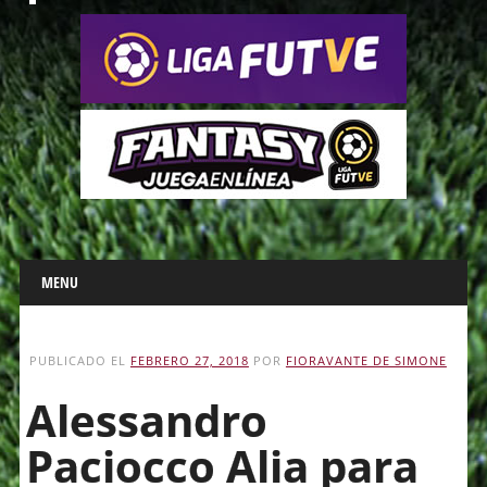
Main menu
Skip
MENU
to
content
PUBLICADO EL
FEBRERO 27, 2018
POR
FIORAVANTE DE SIMONE
Alessandro
Paciocco Alia para