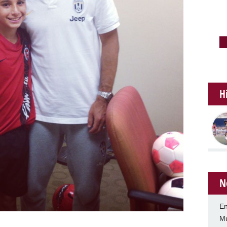
H
N
En
Mu