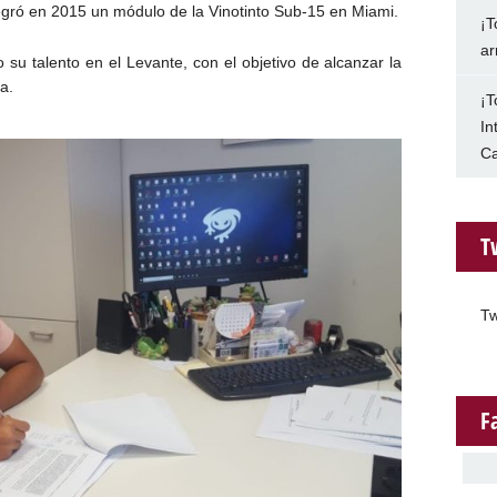
tegró en 2015 un módulo de la Vinotinto Sub-15 en Miami.
¡T
ar
 su talento en el Levante, con el objetivo de alcanzar la
a.
¡T
In
Ca
T
Tw
F