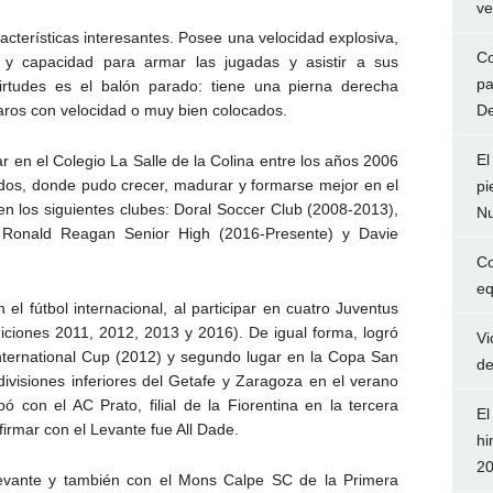
ve
acterísticas interesantes. Posee una velocidad explosiva,
Co
ón y capacidad para armar las jugadas y asistir a sus
pa
irtudes es el balón parado: tiene una pierna derecha
De
aros con velocidad o muy bien colocados.
El
r en el Colegio La Salle de la Colina entre los años 2006
os, donde pudo crecer, madurar y formarse mejor en el
pi
en los siguientes clubes: Doral Soccer Club (2008-2013),
Nu
 Ronald Reagan Senior High (2016-Presente) y Davie
Co
eq
el fútbol internacional, al participar en cuatro Juventus
ciones 2011, 2012, 2013 y 2016). De igual forma, logró
Vi
International Cup (2012) y segundo lugar en la Copa San
de
ivisiones inferiores del Getafe y Zaragoza en el verano
con el AC Prato, filial de la Fiorentina en la tercera
El
 firmar con el Levante fue All Dade.
hi
2
evante y también con el Mons Calpe SC de la Primera