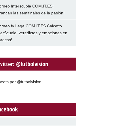
orneo Interscuole COM.IT.ES:
rancan las semifinales de la pasión!
orneo fv Lega COM.IT.ES Calcetto
terScuole: veredictos y emociones en
racas!
witter: @futbolvision
eets por @futbolvision
acebook