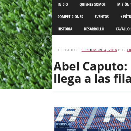
Main menu
Skip
INICIO
QUIENES SOMOS
MISIÓN 
to
content
COMPETICIONES
EVENTOS
+ FÚT
HISTORIA
DESARROLLO
CAVALLO 
PUBLICADO EL
SEPTIEMBRE 4, 2018
POR
F
Abel Caputo:
llega a las fi