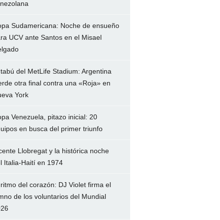
nezolana
pa Sudamericana: Noche de ensueño
ra UCV ante Santos en el Misael
lgado
 tabú del MetLife Stadium: Argentina
erde otra final contra una «Roja» en
eva York
pa Venezuela, pitazo inicial: 20
uipos en busca del primer triunfo
cente Llobregat y la histórica noche
l Italia-Haití en 1974
 ritmo del corazón: DJ Violet firma el
mno de los voluntarios del Mundial
026