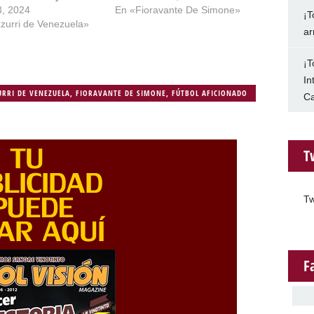
, 2024
En «Fioravante De Simone»
¡T
zurri de Venezuela»
ar
¡T
In
URRI DE VENEZUELA
,
FIORAVANTE DE SIMONE
,
FÚTBOL AFICIONADO
Ca
T
Tw
F