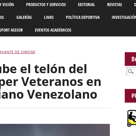
Y VISIÓN
PRODUCTOS Y SERVICIOS
EDITORIAL
REVISTAS
BOL
GALERÍAS
LINKS
POLÍTICA DEPORTIVA
INVESTIGACIÓ
SPORT ASESOR
EVENTOS ACADÉMICOS
AVANTE DE SIMONE
B
be el telón del
Busca
per Veteranos en
liano Venezolano
P