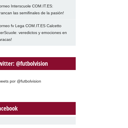
orneo Interscuole COM.IT.ES:
rancan las semifinales de la pasión!
orneo fv Lega COM.IT.ES Calcetto
terScuole: veredictos y emociones en
racas!
witter: @futbolvision
eets por @futbolvision
acebook