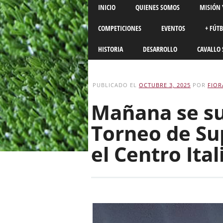
Main menu
Skip
INICIO
QUIENES SOMOS
MISIÓN 
to
content
COMPETICIONES
EVENTOS
+ FÚT
HISTORIA
DESARROLLO
CAVALLO 
PUBLICADO EL
OCTUBRE 3, 2025
POR
FIOR
Mañana se su
Torneo de Su
el Centro Ita