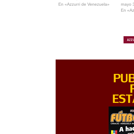
En «Azzurri de Venezuela»
mayo 3
En «Az
AZZ