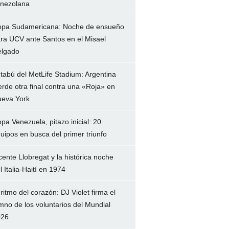
nezolana
pa Sudamericana: Noche de ensueño
ra UCV ante Santos en el Misael
lgado
 tabú del MetLife Stadium: Argentina
erde otra final contra una «Roja» en
eva York
pa Venezuela, pitazo inicial: 20
uipos en busca del primer triunfo
cente Llobregat y la histórica noche
l Italia-Haití en 1974
 ritmo del corazón: DJ Violet firma el
mno de los voluntarios del Mundial
026