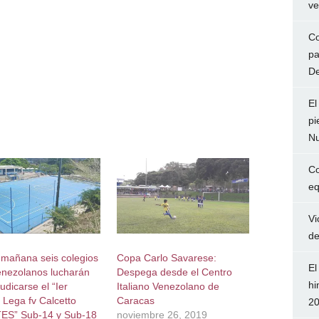
ve
Co
pa
De
El
pi
Nu
Co
eq
Vi
de
mañana seis colegios
Copa Carlo Savarese:
El
venezolanos lucharán
Despega desde el Centro
hi
udicarse el “Ier
Italiano Venezolano de
 Lega fv Calcetto
Caracas
2
ES” Sub-14 y Sub-18
noviembre 26, 2019