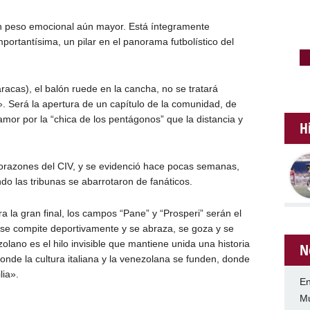
 un peso emocional aún mayor. Está íntegramente
portantísima, un pilar en el panorama futbolístico del
acas), el balón ruede en la cancha, no se tratará
. Será la apertura de un capítulo de la comunidad, de
mor por la “chica de los pentágonos” que la distancia y
H
corazones del CIV, y se evidenció hace pocas semanas,
ndo las tribunas se abarrotaron de fanáticos.
a la gran final, los campos “Pane” y “Prosperi” serán el
 se compite deportivamente y se abraza, se goza y se
ezolano es el hilo invisible que mantiene unida una historia
N
donde la cultura italiana y la venezolana se funden, donde
lia».
En
Mu