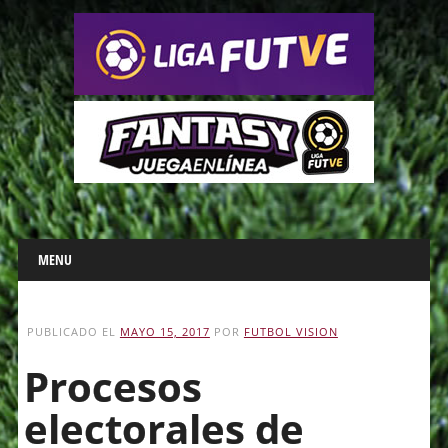
Main menu
Skip
MENU
to
content
PUBLICADO EL
MAYO 15, 2017
POR
FUTBOL VISION
Procesos
electorales de