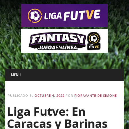
Main menu
Skip
MENU
to
content
PUBLICADO EL
OCTUBRE 4, 2022
POR
FIORAVANTE DE SIMONE
Liga Futve: En
Caracas y Barinas