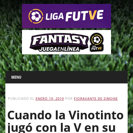
Main menu
Skip
MENU
to
content
PUBLICADO EL
ENERO 19, 2019
POR
FIORAVANTE DE SIMONE
Cuando la Vinotinto
jugó con la V en su