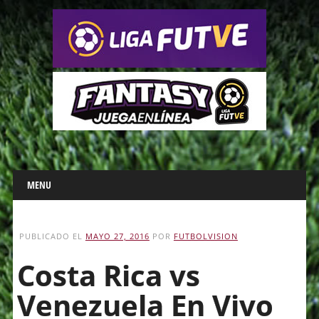
Main menu
Skip
MENU
to
content
PUBLICADO EL
MAYO 27, 2016
POR
FUTBOLVISION
Costa Rica vs
Venezuela En Vivo