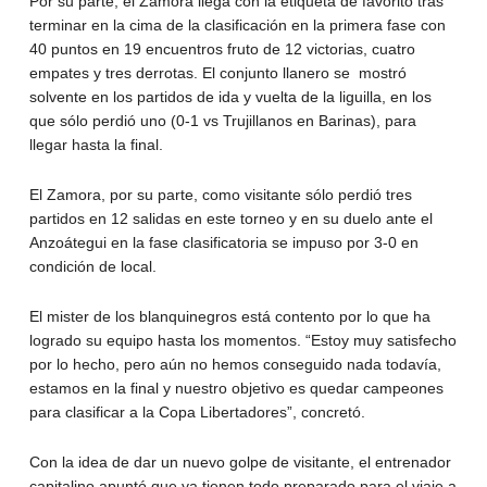
Por su parte, el Zamora llega con la etiqueta de favorito tras
terminar en la cima de la clasificación en la primera fase con
40 puntos en 19 encuentros fruto de 12 victorias, cuatro
empates y tres derrotas. El conjunto llanero se mostró
solvente en los partidos de ida y vuelta de la liguilla, en los
que sólo perdió uno (0-1 vs Trujillanos en Barinas), para
llegar hasta la final.
El Zamora, por su parte, como visitante sólo perdió tres
partidos en 12 salidas en este torneo y en su duelo ante el
Anzoátegui en la fase clasificatoria se impuso por 3-0 en
condición de local.
El mister de los blanquinegros está contento por lo que ha
logrado su equipo hasta los momentos. “Estoy muy satisfecho
por lo hecho, pero aún no hemos conseguido nada todavía,
estamos en la final y nuestro objetivo es quedar campeones
para clasificar a la Copa Libertadores”, concretó.
Con la idea de dar un nuevo golpe de visitante, el entrenador
capitalino apuntó que ya tienen todo preparado para el viaje a