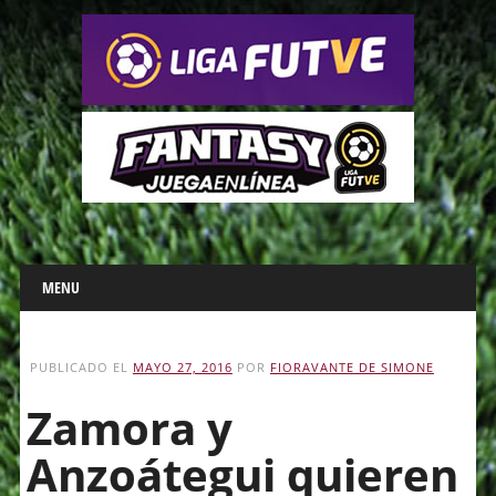
Main menu
Skip
MENU
to
content
PUBLICADO EL
MAYO 27, 2016
POR
FIORAVANTE DE SIMONE
Zamora y
Anzoátegui quieren