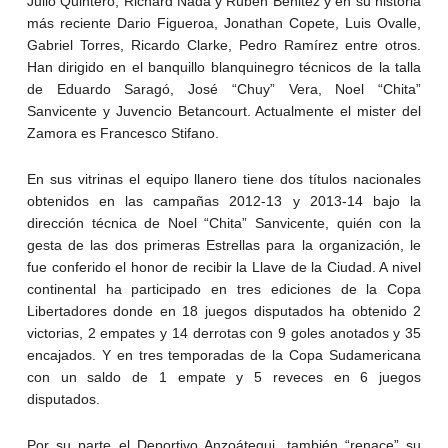
Julio Quintero, Richard Nada y Rubén Benitez y en su historia
más reciente Dario Figueroa, Jonathan Copete, Luis Ovalle,
Gabriel Torres, Ricardo Clarke, Pedro Ramírez entre otros.
Han dirigido en el banquillo blanquinegro técnicos de la talla
de Eduardo Saragó, José “Chuy” Vera, Noel “Chita”
Sanvicente y Juvencio Betancourt. Actualmente el mister del
Zamora es Francesco Stifano.
En sus vitrinas el equipo llanero tiene dos títulos nacionales
obtenidos en las campañas 2012-13 y 2013-14 bajo la
dirección técnica de Noel “Chita” Sanvicente, quién con la
gesta de las dos primeras Estrellas para la organización, le
fue conferido el honor de recibir la Llave de la Ciudad. A nivel
continental ha participado en tres ediciones de la Copa
Libertadores donde en 18 juegos disputados ha obtenido 2
victorias, 2 empates y 14 derrotas con 9 goles anotados y 35
encajados. Y en tres temporadas de la Copa Sudamericana
con un saldo de 1 empate y 5 reveces en 6 juegos
disputados.
Por su parte el Deportivo Anzoátegui, también “renace” su