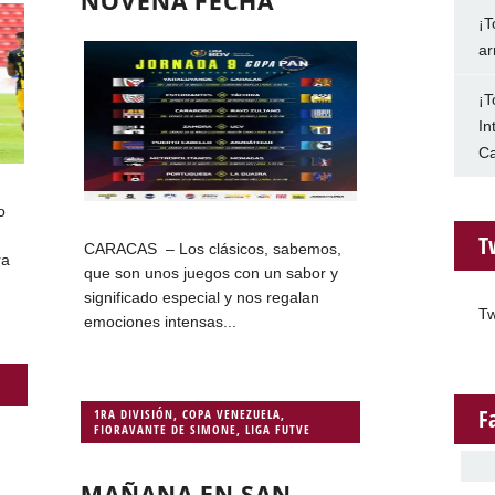
NOVENA FECHA
¡T
ar
¡T
In
Ca
o
T
CARACAS – Los clásicos, sabemos,
ra
que son unos juegos con un sabor y
significado especial y nos regalan
Tw
emociones intensas...
F
1RA DIVISIÓN
,
COPA VENEZUELA
,
FIORAVANTE DE SIMONE
,
LIGA FUTVE
MAÑANA EN SAN