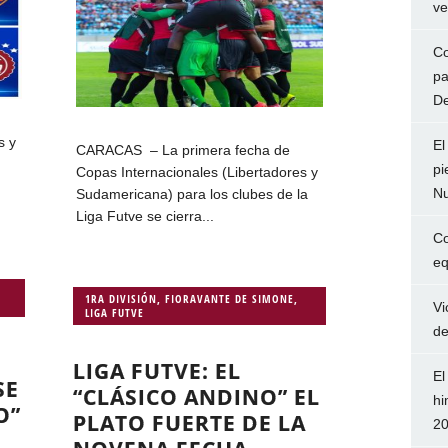
ve
Co
pa
De
s y
El
CARACAS – La primera fecha de
pi
Copas Internacionales (Libertadores y
Nu
Sudamericana) para los clubes de la
Liga Futve se cierra...
Co
eq
1RA DIVISIÓN
,
FIORAVANTE DE SIMONE
,
Vi
LIGA FUTVE
de
LIGA FUTVE: EL
El
SE
“CLÁSICO ANDINO” EL
hi
O”
PLATO FUERTE DE LA
2