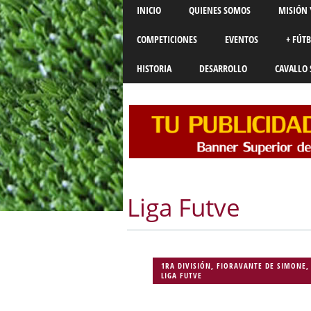
Main menu
Skip
INICIO
QUIENES SOMOS
MISIÓN 
to
content
COMPETICIONES
EVENTOS
+ FÚT
HISTORIA
DESARROLLO
CAVALLO 
Liga Futve
1RA DIVISIÓN
,
FIORAVANTE DE SIMONE
,
LIGA FUTVE