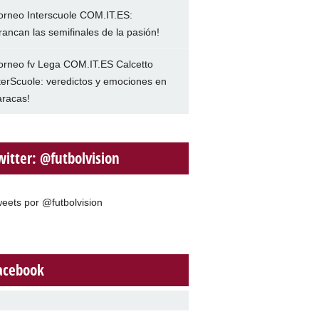
orneo Interscuole COM.IT.ES:
rancan las semifinales de la pasión!
orneo fv Lega COM.IT.ES Calcetto
terScuole: veredictos y emociones en
racas!
witter: @futbolvision
eets por @futbolvision
acebook