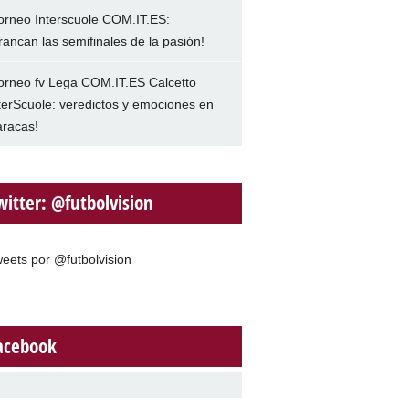
orneo Interscuole COM.IT.ES:
rancan las semifinales de la pasión!
orneo fv Lega COM.IT.ES Calcetto
terScuole: veredictos y emociones en
racas!
witter: @futbolvision
eets por @futbolvision
acebook