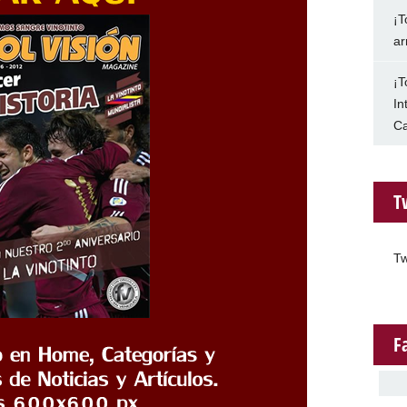
¡T
ar
¡T
In
Ca
T
Tw
F