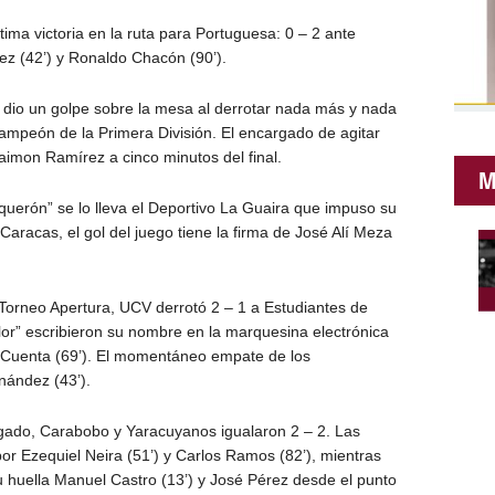
ima victoria en la ruta para Portuguesa: 0 – 2 ante
ez (42’) y Ronaldo Chacón (90’).
 dio un golpe sobre la mesa al derrotar nada más y nada
ampeón de la Primera División. El encargado de agitar
imon Ramírez a cinco minutos del final.
M
oquerón” se lo lleva el Deportivo La Guaira que impuso su
 Caracas, el gol del juego tiene la firma de José Alí Meza
l Torneo Apertura, UCV derrotó 2 – 1 a Estudiantes de
or” escribieron su nombre en la marquesina electrónica
 Cuenta (69’). El momentáneo empate de los
nández (43’).
lgado, Carabobo y Yaracuyanos igualaron 2 – 2. Las
or Ezequiel Neira (51’) y Carlos Ramos (82’), mientras
u huella Manuel Castro (13’) y José Pérez desde el punto