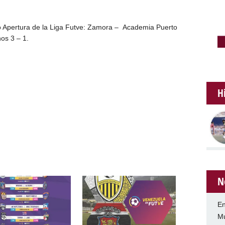
o Apertura de la Liga Futve: Zamora – Academia Puerto
os 3 – 1.
H
N
En
Mu