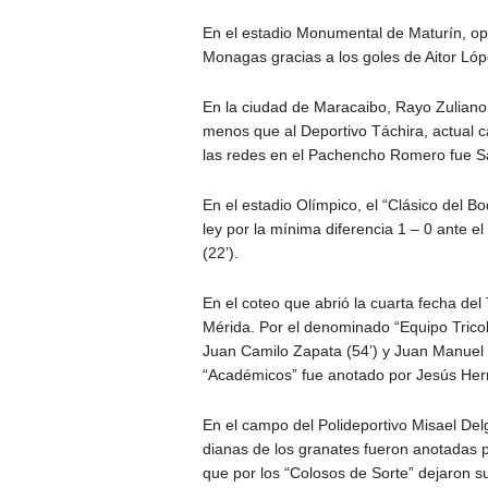
En el estadio Monumental de Maturín, opt
Monagas gracias a los goles de Aitor Lóp
En la ciudad de Maracaibo, Rayo Zuliano
menos que al Deportivo Táchira, actual c
las redes en el Pachencho Romero fue Sa
En el estadio Olímpico, el “Clásico del B
ley por la mínima diferencia 1 – 0 ante el
(22’).
En el coteo que abrió la cuarta fecha de
Mérida. Por el denominado “Equipo Tricol
Juan Camilo Zapata (54’) y Juan Manuel
“Académicos” fue anotado por Jesús Her
En el campo del Polideportivo Misael De
dianas de los granates fueron anotadas p
que por los “Colosos de Sorte” dejaron s