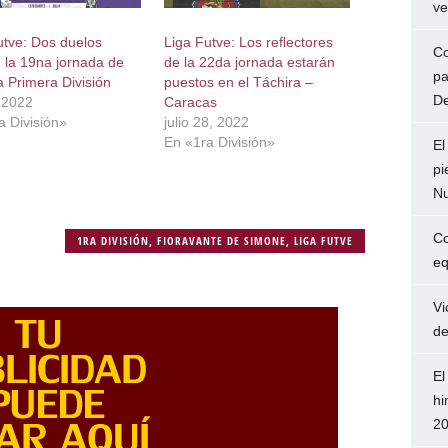
ve
utve: Dos duelos
Liga Futve: Los reflectores
Co
n la 19na jornada de
de la 22da jornada estarán
pa
a Primera División
puestos en el Táchira –
De
, 2022
Caracas
a División»
julio 28, 2022
En «1ra División»
El
pi
Nu
Co
1RA DIVISIÓN
,
FIORAVANTE DE SIMONE
,
LIGA FUTVE
eq
Vi
de
El
hi
2