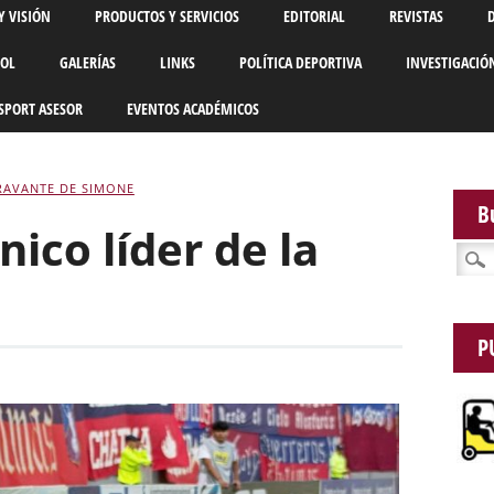
Y VISIÓN
PRODUCTOS Y SERVICIOS
EDITORIAL
REVISTAS
BOL
GALERÍAS
LINKS
POLÍTICA DEPORTIVA
INVESTIGACIÓ
SPORT ASESOR
EVENTOS ACADÉMICOS
RAVANTE DE SIMONE
B
ico líder de la
Busca
P