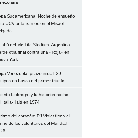
nezolana
pa Sudamericana: Noche de ensueño
ra UCV ante Santos en el Misael
lgado
 tabú del MetLife Stadium: Argentina
erde otra final contra una «Roja» en
eva York
pa Venezuela, pitazo inicial: 20
uipos en busca del primer triunfo
cente Llobregat y la histórica noche
l Italia-Haití en 1974
 ritmo del corazón: DJ Violet firma el
mno de los voluntarios del Mundial
026