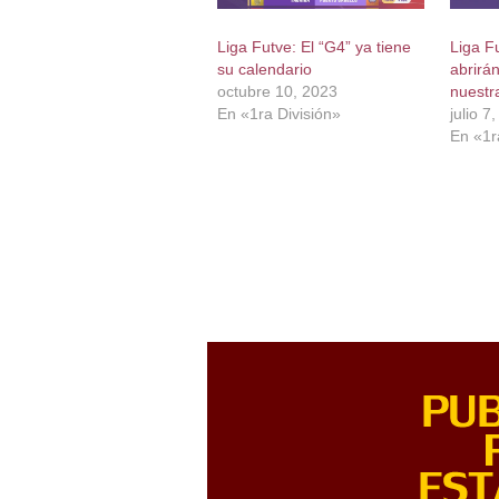
Liga Futve: El “G4” ya tiene
Liga F
su calendario
abrirá
octubre 10, 2023
nuestr
En «1ra División»
julio 7
En «1r