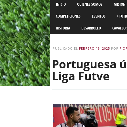
Main menu
Skip
INICIO
QUIENES SOMOS
MISIÓN 
to
content
COMPETICIONES
EVENTOS
+ FÚT
HISTORIA
DESARROLLO
CAVALLO 
PUBLICADO EL
FEBRERO 18, 2025
POR
FIO
Portuguesa ún
Liga Futve