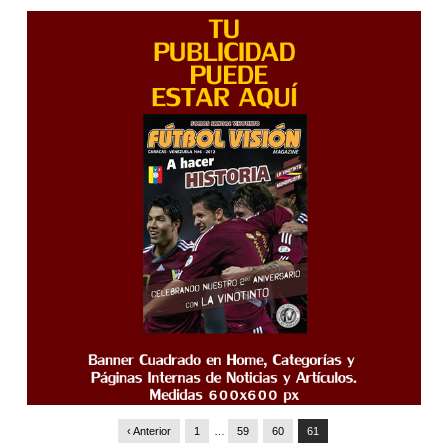
‹ Anterior
1
…
59
60
61