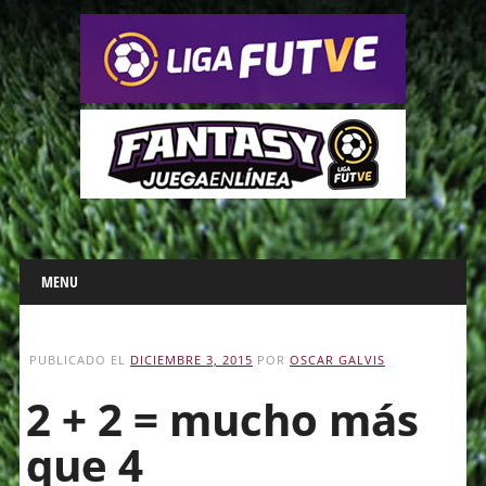
Main menu
Skip
MENU
to
content
PUBLICADO EL
DICIEMBRE 3, 2015
POR
OSCAR GALVIS
2 + 2 = mucho más
que 4