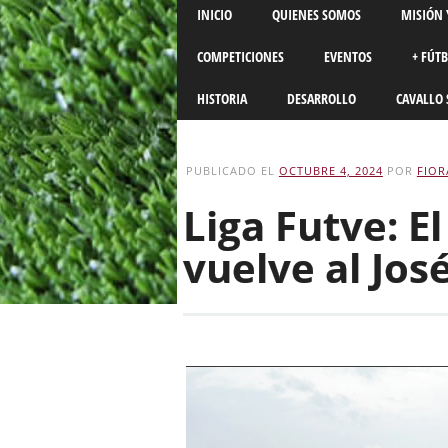
Main menu
Skip
INICIO
QUIENES SOMOS
MISIÓN 
to
content
COMPETICIONES
EVENTOS
+ FÚT
HISTORIA
DESARROLLO
CAVALLO 
PUBLICADO EL
OCTUBRE 4, 2024
POR
FIOR
Liga Futve: E
vuelve al Jos