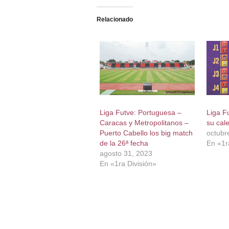
Relacionado
Liga Futve: Portuguesa –
Liga Fu
Caracas y Metropolitanos –
su cal
Puerto Cabello los big match
octubr
de la 26ª fecha
En «1r
agosto 31, 2023
En «1ra División»