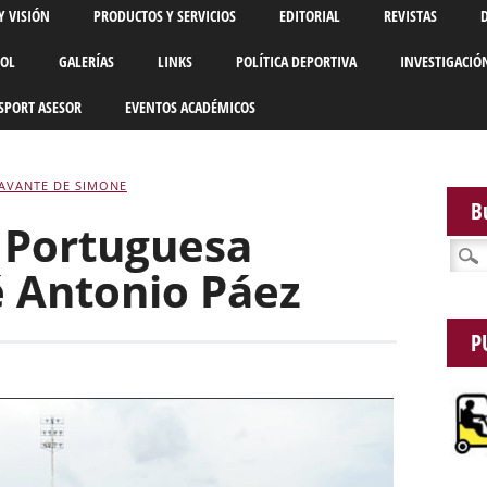
Y VISIÓN
PRODUCTOS Y SERVICIOS
EDITORIAL
REVISTAS
BOL
GALERÍAS
LINKS
POLÍTICA DEPORTIVA
INVESTIGACIÓ
SPORT ASESOR
EVENTOS ACADÉMICOS
AVANTE DE SIMONE
B
l Portuguesa
Busca
é Antonio Páez
P