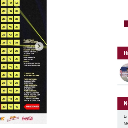
H
N
En
Mu