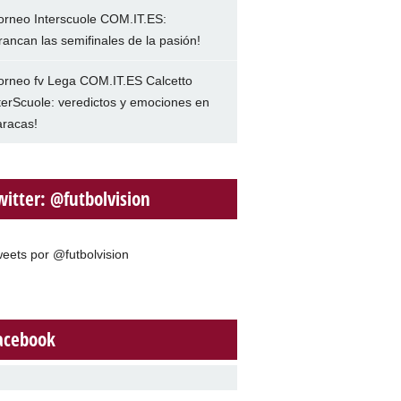
orneo Interscuole COM.IT.ES:
rancan las semifinales de la pasión!
orneo fv Lega COM.IT.ES Calcetto
terScuole: veredictos y emociones en
racas!
witter: @futbolvision
eets por @futbolvision
acebook