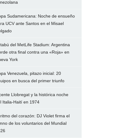
nezolana
pa Sudamericana: Noche de ensueño
ra UCV ante Santos en el Misael
lgado
 tabú del MetLife Stadium: Argentina
erde otra final contra una «Roja» en
eva York
pa Venezuela, pitazo inicial: 20
uipos en busca del primer triunfo
cente Llobregat y la histórica noche
l Italia-Haití en 1974
 ritmo del corazón: DJ Violet firma el
mno de los voluntarios del Mundial
026