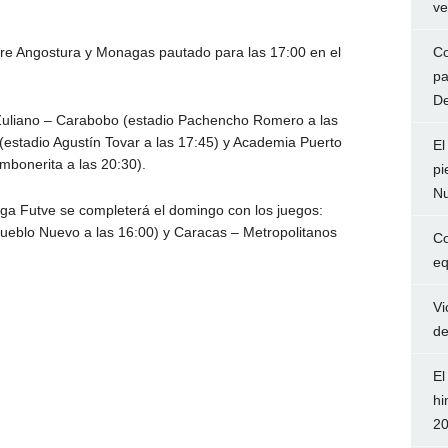
ve
Co
ntre Angostura y Monagas pautado para las 17:00 en el
pa
De
Zuliano – Carabobo (estadio Pachencho Romero a las
(estadio Agustín Tovar a las 17:45) y Academia Puerto
El
mbonerita a las 20:30).
pi
Nu
iga Futve se completerá el domingo con los juegos:
Pueblo Nuevo a las 16:00) y Caracas – Metropolitanos
Co
eq
Vi
de
El
hi
2