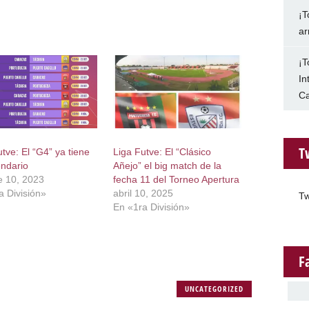
¡T
ar
¡T
In
Ca
T
tve: El “G4” ya tiene
Liga Futve: El “Clásico
endario
Añejo” el big match de la
e 10, 2023
fecha 11 del Torneo Apertura
a División»
abril 10, 2025
Tw
En «1ra División»
F
UNCATEGORIZED