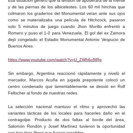
Esa situación generó que la tensión se apoderara de la mente
y de las piernas de los albicelestes. Los 60 mil hinchas que
colmaron los graderíos del Monumental veían ante sus ojos
como se materializaba una película de Hitchcock, pasaron
solo 5 minutos de juego cuando Jhon Murillo enfrentó a
Romero y puso el 1-0 para Venezuela. El gol del ex Zamora
dejó congelado el Estadio Monumental Antonio Vespucio de
Buenos Aires.
https://www.youtube.com/watch?v=U_ZWh6c8IRg
Sin embargo, Argentina reaccionó rápidamente y niveló el
marcador. Marcos Acuña en jugada prepotente colocó un
centro condenado que lamentablemente se desvió en Rolf
Feltscher al fondo de nuestras redes.
La selección nacional mantuvo el ritmo y aprovechó las
variantes tácticas de los locales para hacerles daño en el
contragolpe. Producto de dos faltas al borde del área,
Salomón Rondón y Josef Martínez tuvieron la oportunidad
con tres tiros libres que fueron repelidos.