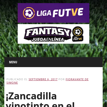
Main menu
Skip
MENU
to
content
PUBLICADO EL
SEPTIEMBRE 6, 2017
POR
FIORAVANTE DE
SIMONE
¡Zancadilla
vinotinto en el