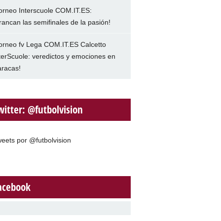
orneo Interscuole COM.IT.ES:
rancan las semifinales de la pasión!
orneo fv Lega COM.IT.ES Calcetto
terScuole: veredictos y emociones en
racas!
witter: @futbolvision
eets por @futbolvision
acebook