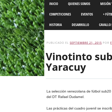
Main menu
Skip
INICIO
QUIENES SOMOS
MISIÓN 
to
content
COMPETICIONES
EVENTOS
+ FÚT
HISTORIA
DESARROLLO
CAVALLO 
PUBLICADO EL
SEPTIEMBRE 21, 2015
POR
Vinotinto su
Yaracuy
La selección venezolana de fútbol sub20
del DT Rafael Dudamel.
Las prácticas del cuadro juvenil se inscr