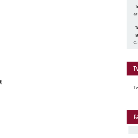
¡T
ar
¡T
In
Ca
T
i)
Tw
F