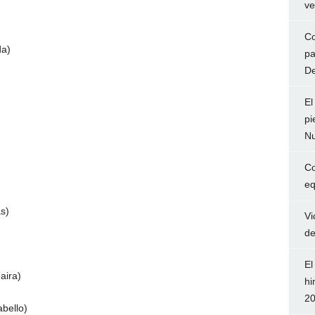
ve
Co
da)
pa
De
El
pi
Nu
Co
eq
s)
Vi
de
El
aira)
hi
2
bello)