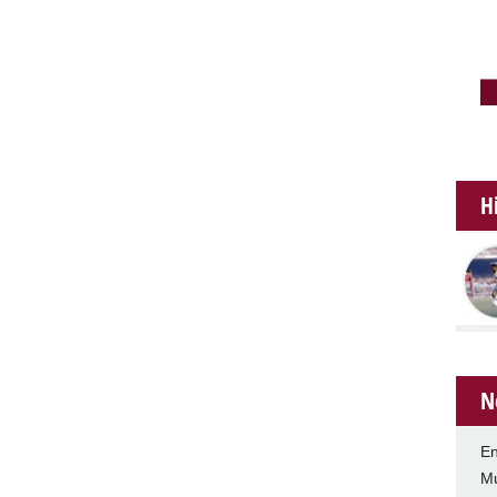
H
N
En
Mu