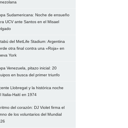
nezolana
pa Sudamericana: Noche de ensueño
ra UCV ante Santos en el Misael
lgado
 tabú del MetLife Stadium: Argentina
erde otra final contra una «Roja» en
eva York
pa Venezuela, pitazo inicial: 20
uipos en busca del primer triunfo
cente Llobregat y la histórica noche
l Italia-Haití en 1974
 ritmo del corazón: DJ Violet firma el
mno de los voluntarios del Mundial
026