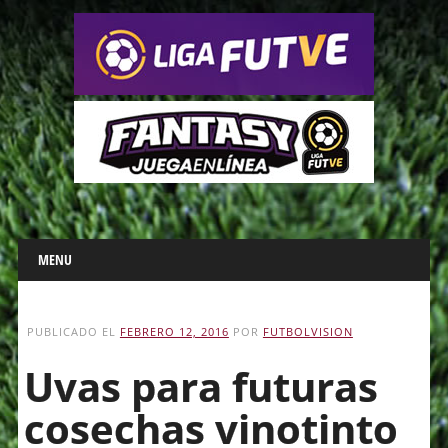
Main menu
Skip
MENU
to
content
PUBLICADO EL
FEBRERO 12, 2016
POR
FUTBOLVISION
Uvas para futuras
cosechas vinotinto