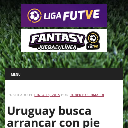
Main menu
Skip
MENU
to
content
PUBLICADO EL
JUNIO 13, 2015
POR
ROBERTO CRIMALDI
Uruguay busca
arrancar con pie