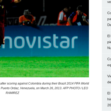
ve
Co
pa
De
El
pi
Nu
Co
eq
Vi
de
ter scoring against Colombia during their Brazil 2014 FIFA World
 in Puerto Ordaz, Venezuela, on March 26, 2013. AFP PHOTO / LEO
El
RAMIREZ
hi
2