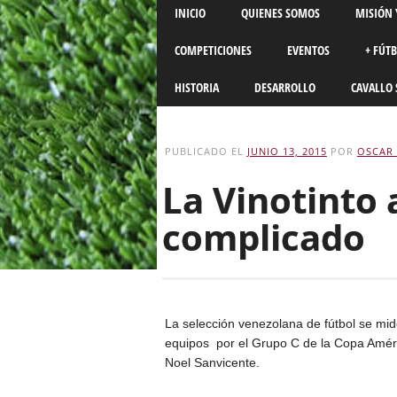
Main menu
Skip
INICIO
QUIENES SOMOS
MISIÓN 
to
content
COMPETICIONES
EVENTOS
+ FÚT
HISTORIA
DESARROLLO
CAVALLO 
PUBLICADO EL
JUNIO 13, 2015
POR
OSCAR 
La Vinotinto 
complicado
La selección venezolana de fútbol se mi
equipos por el Grupo C de la Copa América
Noel Sanvicente.