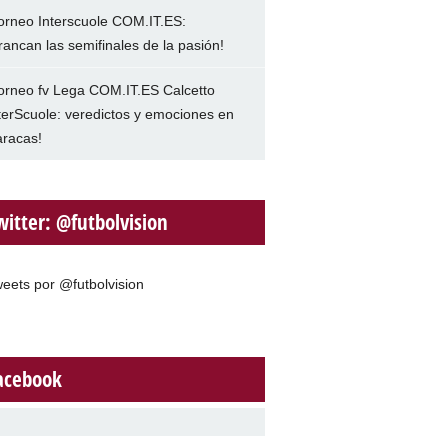
orneo Interscuole COM.IT.ES:
rancan las semifinales de la pasión!
orneo fv Lega COM.IT.ES Calcetto
terScuole: veredictos y emociones en
racas!
witter: @futbolvision
eets por @futbolvision
acebook