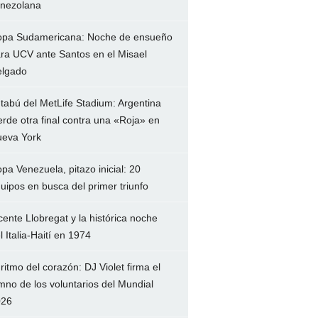
nezolana
pa Sudamericana: Noche de ensueño
ra UCV ante Santos en el Misael
lgado
 tabú del MetLife Stadium: Argentina
erde otra final contra una «Roja» en
eva York
pa Venezuela, pitazo inicial: 20
uipos en busca del primer triunfo
cente Llobregat y la histórica noche
l Italia-Haití en 1974
 ritmo del corazón: DJ Violet firma el
mno de los voluntarios del Mundial
026