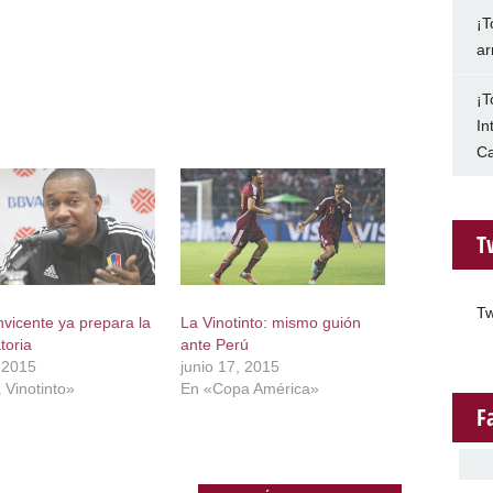
¡T
ar
¡T
In
Ca
T
Tw
vicente ya prepara la
La Vinotinto: mismo guión
toria
ante Perú
, 2015
junio 17, 2015
 Vinotinto»
En «Copa América»
F