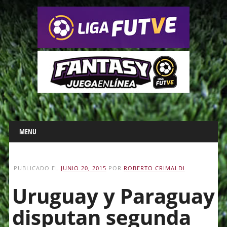
Main menu
Skip
MENU
to
content
PUBLICADO EL
JUNIO 20, 2015
POR
ROBERTO CRIMALDI
Uruguay y Paraguay
disputan segunda