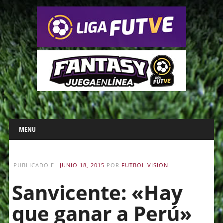
Main menu
Skip
MENU
to
content
PUBLICADO EL
JUNIO 18, 2015
POR
FUTBOL VISION
Sanvicente: «Hay
que ganar a Perú»