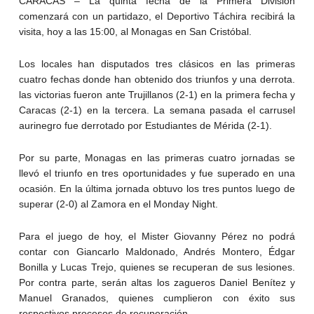
CARACAS – La quinta fecha de la Primera División
comenzará con un partidazo, el Deportivo Táchira recibirá la
visita, hoy a las 15:00, al Monagas en San Cristóbal.
Los locales han disputados tres clásicos en las primeras
cuatro fechas donde han obtenido dos triunfos y una derrota.
las victorias fueron ante Trujillanos (2-1) en la primera fecha y
Caracas (2-1) en la tercera. La semana pasada el carrusel
aurinegro fue derrotado por Estudiantes de Mérida (2-1).
Por su parte, Monagas en las primeras cuatro jornadas se
llevó el triunfo en tres oportunidades y fue superado en una
ocasión. En la última jornada obtuvo los tres puntos luego de
superar (2-0) al Zamora en el Monday Night.
Para el juego de hoy, el Mister Giovanny Pérez no podrá
contar con Giancarlo Maldonado, Andrés Montero, Édgar
Bonilla y Lucas Trejo, quienes se recuperan de sus lesiones.
Por contra parte, serán altas los zagueros Daniel Benítez y
Manuel Granados, quienes cumplieron con éxito sus
respectivos procesos de recuperación.