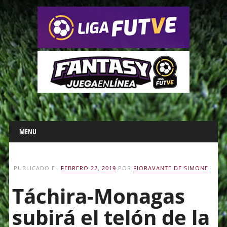
Main menu
Skip
MENU
to
content
PUBLICADO EL
FEBRERO 22, 2019
POR
FIORAVANTE DE SIMONE
Táchira-Monagas
subirá el telón de la