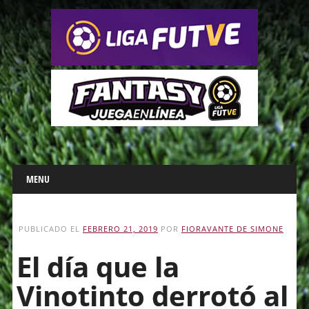
Main menu
Skip
MENU
to
content
PUBLICADO EL
FEBRERO 21, 2019
POR
FIORAVANTE DE SIMONE
El día que la
Vinotinto derrotó al