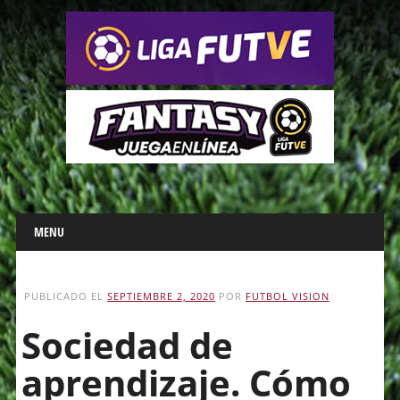
Main menu
Skip
MENU
to
content
PUBLICADO EL
SEPTIEMBRE 2, 2020
POR
FUTBOL VISION
Sociedad de
aprendizaje. Cómo