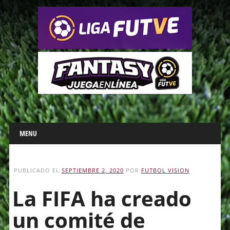
Main menu
Skip
MENU
to
content
PUBLICADO EL
SEPTIEMBRE 2, 2020
POR
FUTBOL VISION
La FIFA ha creado
un comité de