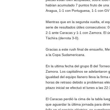
habían acumulado 7 puntos fruto de una 
Aragua, 1-1 con Portuguesa, 1-1 con GV
Mientras que en la segunda vuelta, el eq
serie de resultados útiles consecutivos:
2-1 ante Caracas y 1-1 con Zamora. El ún
Táchira (derrota 3-0).
Gracias a este rush final de ensueño, Met
a la Copa Sudamericana.
En la ultima fecha del grupo B del Torneo
Zamora. Los capitalinos se adelantaron g
igualdad del equipo llanero lleva la firm
horas de retraso debido a problemas eléc
pitazo inicial se efectuó el lunes a las 22:1
El Caracas perdió la cima de la tabla lue
que aguardar la última jornada para dirim
falla en el servicio eléctrico, se cumpli