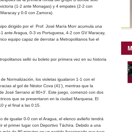
victoria (1-2 ante Monagas) y 4 empates (2-2 con
 Maracay y 0-0 con Zamora).
uipo dirigido por el Prof. José María Morr acumula una
 0-1 ante Aragua, 0-3 vs Portuguesa, 4-2 con GV Maracay,
ico equipo capaz de derrotar a Metropolitanos fue el
M
ropolitanos selló su boleto por primera vez en su historia
 de Normalización, los violetas igualaron 1-1 con el
racias al gol de Néstor Cova (41’), mentras que la
a de José Serrano al 90+3’. Este juego, comenzó con dos
tricos que se presentaron en la ciudad Marquesa. El
0 y el final a las 0:15.
go de igualar 0-0 con el Aragua, el elenco avileño tendrá
ir el primer lugar con Deportivo Táchira. Debido a una
eron más de 90 minutos en un partido fraccionado que tuvo