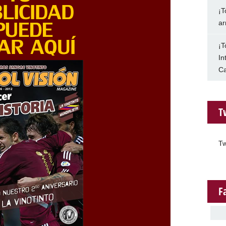
¡T
ar
¡T
In
Ca
T
Tw
F