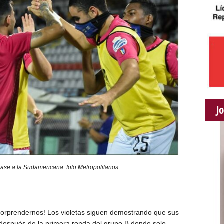
J
 pase a la Sudamericana. foto Metropolitanos
orprendernos! Los violetas siguen demostrando que sus
 después de la primera ronda del grupo B donde solo