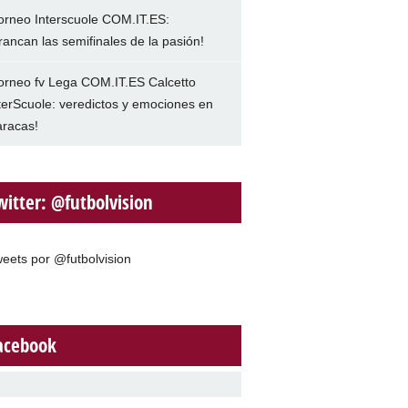
orneo Interscuole COM.IT.ES:
rancan las semifinales de la pasión!
orneo fv Lega COM.IT.ES Calcetto
terScuole: veredictos y emociones en
racas!
witter: @futbolvision
eets por @futbolvision
acebook