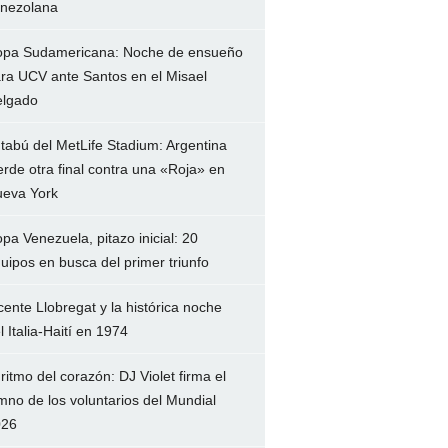
nezolana
pa Sudamericana: Noche de ensueño
ra UCV ante Santos en el Misael
lgado
 tabú del MetLife Stadium: Argentina
erde otra final contra una «Roja» en
eva York
pa Venezuela, pitazo inicial: 20
uipos en busca del primer triunfo
cente Llobregat y la histórica noche
l Italia-Haití en 1974
 ritmo del corazón: DJ Violet firma el
mno de los voluntarios del Mundial
026