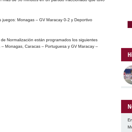
es juegos: Monagas – GV Maracay 0-2 y Deportivo
o de Normalización están programados los siguientes
os – Monagas, Caracas – Portuguesa y GV Maracay –
H
N
En
Mu