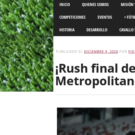
Main menu
Skip
INICIO
QUIENES SOMOS
MISIÓN 
to
content
COMPETICIONES
EVENTOS
+ FÚT
HISTORIA
DESARROLLO
CAVALLO 
PUBLICADO EL
DICIEMBRE 9, 2020
POR
FI
¡Rush final d
Metropolitan