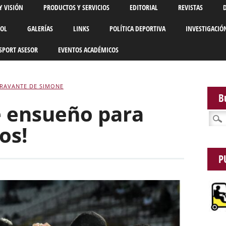
Y VISIÓN
PRODUCTOS Y SERVICIOS
EDITORIAL
REVISTAS
BOL
GALERÍAS
LINKS
POLÍTICA DEPORTIVA
INVESTIGACIÓ
SPORT ASESOR
EVENTOS ACADÉMICOS
ORAVANTE DE SIMONE
B
e ensueño para
Busca
os!
P