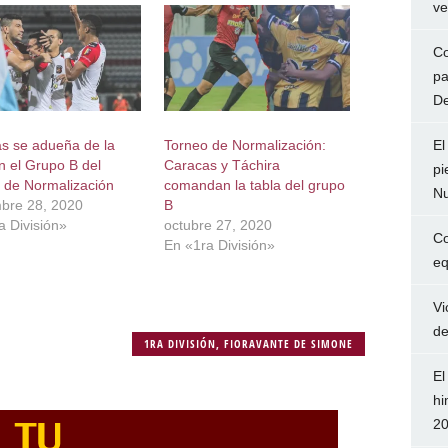
ve
Co
pa
De
El
s se adueña de la
Torneo de Normalización:
n el Grupo B del
Caracas y Táchira
pi
 de Normalización
comandan la tabla del grupo
Nu
bre 28, 2020
B
a División»
octubre 27, 2020
Co
En «1ra División»
eq
Vi
de
1RA DIVISIÓN
,
FIORAVANTE DE SIMONE
El
hi
2