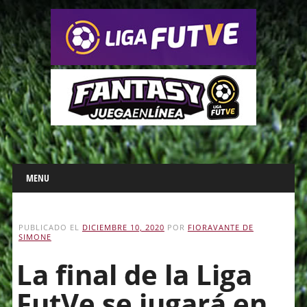
Main menu
Skip
MENU
to
content
PUBLICADO EL
DICIEMBRE 10, 2020
POR
FIORAVANTE DE
SIMONE
La final de la Liga
FutVe se jugará en