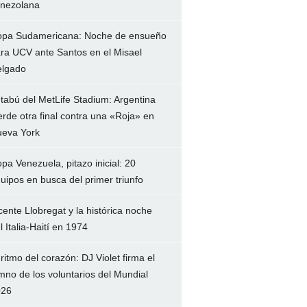
nezolana
pa Sudamericana: Noche de ensueño
ra UCV ante Santos en el Misael
lgado
 tabú del MetLife Stadium: Argentina
erde otra final contra una «Roja» en
eva York
pa Venezuela, pitazo inicial: 20
uipos en busca del primer triunfo
cente Llobregat y la histórica noche
l Italia-Haití en 1974
 ritmo del corazón: DJ Violet firma el
mno de los voluntarios del Mundial
026