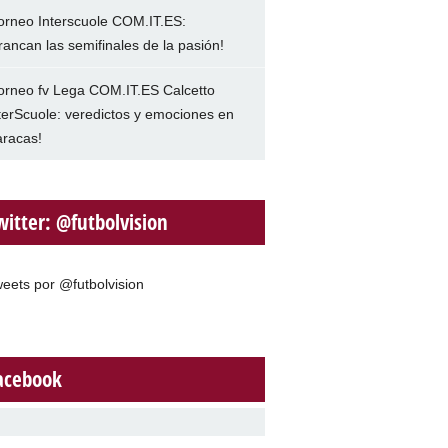
orneo Interscuole COM.IT.ES:
rancan las semifinales de la pasión!
orneo fv Lega COM.IT.ES Calcetto
terScuole: veredictos y emociones en
racas!
witter: @futbolvision
eets por @futbolvision
acebook