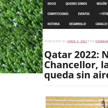
Main menu
Skip
INICIO
QUIENES SOMOS
MISIÓN 
to
content
COMPETICIONES
EVENTOS
+ FÚT
HISTORIA
DESARROLLO
CAVALLO 
PUBLICADO EL
JUNIO 3, 2021
POR
FIORAVA
Qatar 2022: 
Chancellor, l
queda sin air