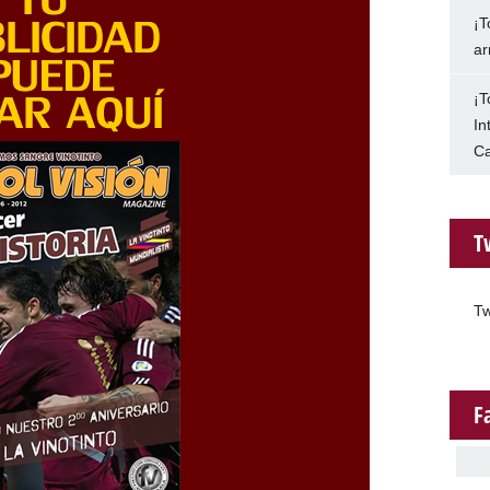
¡T
ar
¡T
In
Ca
T
Tw
F