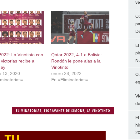
ve
Co
pa
De
El
pi
2022: La Vinotinto con
Qatar 2022, 4-1 a Bolivia:
Nu
victorias recibe a
Rondón le pone alas a la
uay
Vinotinto
e 13, 2020
enero 28, 2022
Co
iminatorias»
En «Eliminatorias»
eq
Vi
de
ELIMINATORIAS
,
FIORAVANTE DE SIMONE
,
LA VINOTINTO
El
hi
2