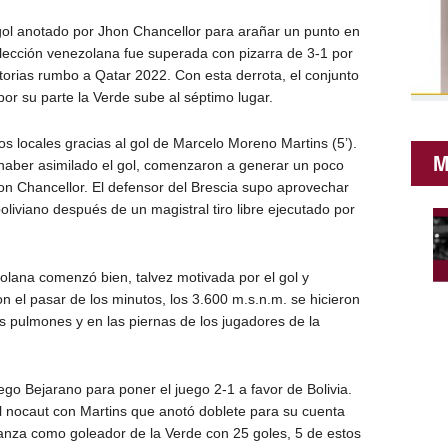
gol anotado por Jhon Chancellor para arañar un punto en
selección venezolana fue superada con pizarra de 3-1 por
natorias rumbo a Qatar 2022. Con esta derrota, el conjunto
, por su parte la Verde sube al séptimo lugar.
los locales gracias al gol de Marcelo Moreno Martins (5’).
M
haber asimilado el gol, comenzaron a generar un poco
con Chancellor. El defensor del Brescia supo aprovechar
oliviano después de un magistral tiro libre ejecutado por
olana comenzó bien, talvez motivada por el gol y
n el pasar de los minutos, los 3.600 m.s.n.m. se hicieron
os pulmones y en las piernas de los jugadores de la
ego Bejarano para poner el juego 2-1 a favor de Bolivia.
 del nocaut con Martins que anotó doblete para su cuenta
ianza como goleador de la Verde con 25 goles, 5 de estos