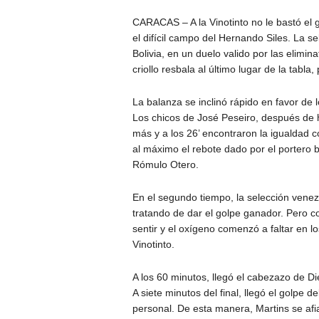
CARACAS – A la Vinotinto no le bastó el 
el difícil campo del Hernando Siles. La 
Bolivia, en un duelo valido por las elimi
criollo resbala al último lugar de la tabla
La balanza se inclinó rápido en favor de 
Los chicos de José Peseiro, después de 
más y a los 26’ encontraron la igualdad 
al máximo el rebote dado por el portero b
Rómulo Otero.
En el segundo tiempo, la selección venez
tratando de dar el golpe ganador. Pero co
sentir y el oxígeno comenzó a faltar en l
Vinotinto.
A los 60 minutos, llegó el cabezazo de Di
A siete minutos del final, llegó el golpe
personal. De esta manera, Martins se af