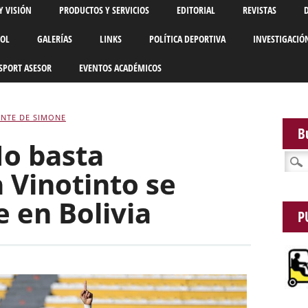
Y VISIÓN
PRODUCTOS Y SERVICIOS
EDITORIAL
REVISTAS
BOL
GALERÍAS
LINKS
POLÍTICA DEPORTIVA
INVESTIGACIÓ
SPORT ASESOR
EVENTOS ACADÉMICOS
NTE DE SIMONE
B
No basta
Busca
a Vinotinto se
e en Bolivia
P