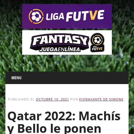
Main menu
Skip
MENU
to
content
PUBLICADO EL
OCTUBRE 10, 2021
POR
FIORAVANTE DE SIMONE
Qatar 2022: Machís
y Bello le ponen