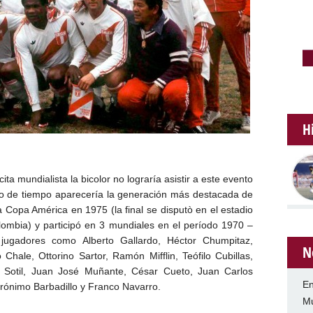
H
ta mundialista la bicolor no lograría asistir a este evento
do de tiempo aparecería la generación más destacada de
 Copa América en 1975 (la final se disputò en el estadio
lombia) y participó en 3 mundiales en el período 1970 –
jugadores como Alberto Gallardo, Héctor Chumpitaz,
N
Chale, Ottorino Sartor, Ramón Mifflin, Teófilo Cubillas,
o Sotil, Juan José Muñante, César Cueto, Juan Carlos
En
erónimo Barbadillo y Franco Navarro.
Mu