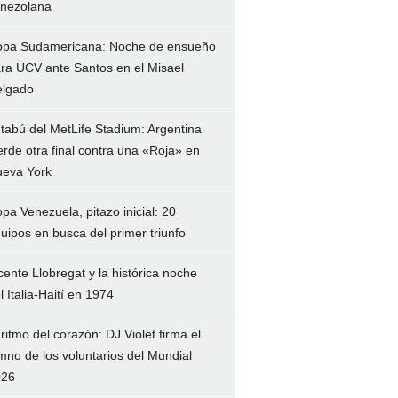
nezolana
pa Sudamericana: Noche de ensueño
ra UCV ante Santos en el Misael
lgado
 tabú del MetLife Stadium: Argentina
erde otra final contra una «Roja» en
eva York
pa Venezuela, pitazo inicial: 20
uipos en busca del primer triunfo
cente Llobregat y la histórica noche
l Italia-Haití en 1974
 ritmo del corazón: DJ Violet firma el
mno de los voluntarios del Mundial
026