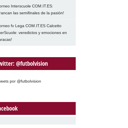
orneo Interscuole COM.IT.ES:
rancan las semifinales de la pasión!
orneo fv Lega COM.IT.ES Calcetto
terScuole: veredictos y emociones en
racas!
witter: @futbolvision
eets por @futbolvision
acebook