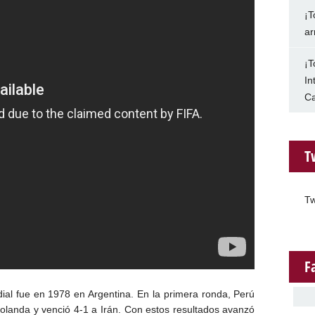
¡T
ar
¡T
In
Ca
T
Tw
F
ial fue en 1978 en Argentina. En la primera ronda, Perú
olanda y venció 4-1 a Irán. Con estos resultados avanzó