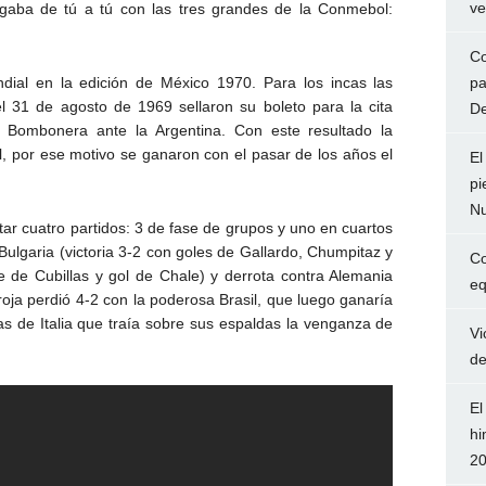
ve
ugaba de tú a tú con las tres grandes de la Conmebol:
Co
dial en la edición de México 1970. Para los incas las
pa
l 31 de agosto de 1969 sellaron su boleto para la cita
De
a Bombonera ante la Argentina. Con este resultado la
l, por ese motivo se ganaron con el pasar de los años el
El
pi
Nu
tar cuatro partidos: 3 de fase de grupos y uno en cuartos
Bulgaria (victoria 3-2 con goles de Gallardo, Chumpitaz y
Co
te de Cubillas y gol de Chale) y derrota contra Alemania
eq
rroja perdió 4-2 con la poderosa Brasil, que luego ganaría
s de Italia que traía sobre sus espaldas la venganza de
Vi
de
El
hi
2