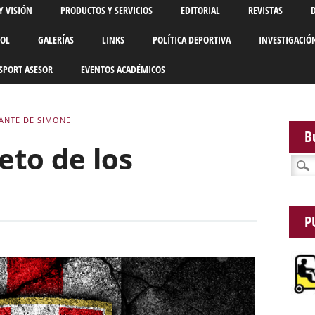
Y VISIÓN
PRODUCTOS Y SERVICIOS
EDITORIAL
REVISTAS
BOL
GALERÍAS
LINKS
POLÍTICA DEPORTIVA
INVESTIGACIÓ
SPORT ASESOR
EVENTOS ACADÉMICOS
ANTE DE SIMONE
B
eto de los
Busca
P