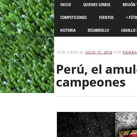
Main menu
Skip
INICIO
QUIENES SOMOS
MISIÓN 
to
content
COMPETICIONES
EVENTOS
+ FÚT
HISTORIA
DESARROLLO
CAVALLO 
PUBLICADO EL
JULIO 15, 2018
POR
FIORAV
Perú, el amul
campeones