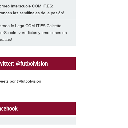
orneo Interscuole COM.IT.ES:
rancan las semifinales de la pasión!
orneo fv Lega COM.IT.ES Calcetto
terScuole: veredictos y emociones en
racas!
witter: @futbolvision
eets por @futbolvision
acebook