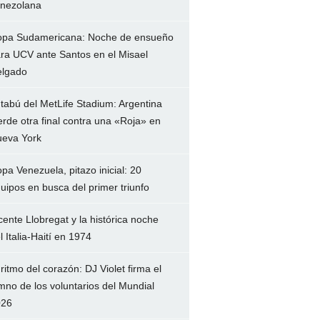
nezolana
pa Sudamericana: Noche de ensueño
ra UCV ante Santos en el Misael
lgado
 tabú del MetLife Stadium: Argentina
erde otra final contra una «Roja» en
eva York
pa Venezuela, pitazo inicial: 20
uipos en busca del primer triunfo
cente Llobregat y la histórica noche
l Italia-Haití en 1974
 ritmo del corazón: DJ Violet firma el
mno de los voluntarios del Mundial
026