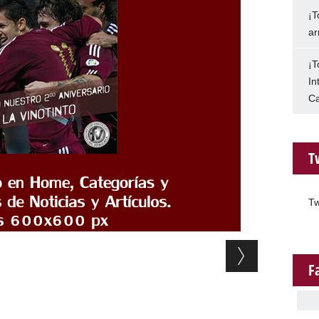
¡T
ar
¡T
In
Ca
T
Tw
F