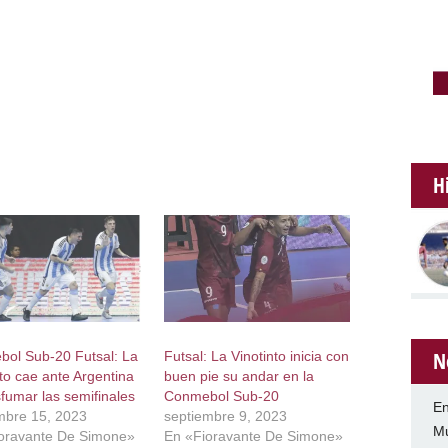
H
N
ol Sub-20 Futsal: La
Futsal: La Vinotinto inicia con
nto cae ante Argentina
buen pie su andar en la
sfumar las semifinales
Conmebol Sub-20
En
mbre 15, 2023
septiembre 9, 2023
Mu
oravante De Simone»
En «Fioravante De Simone»