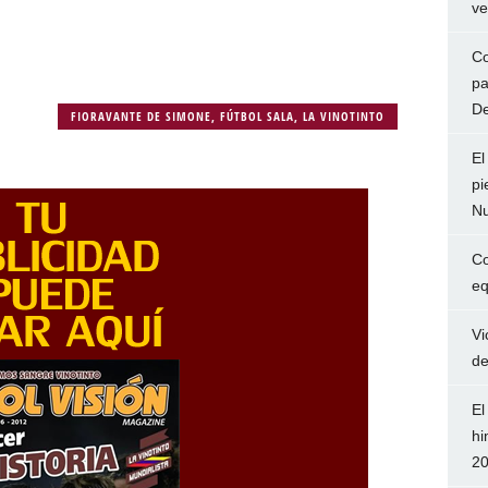
ve
Co
pa
De
FIORAVANTE DE SIMONE
,
FÚTBOL SALA
,
LA VINOTINTO
El
pi
Nu
Co
eq
Vi
de
El
hi
2