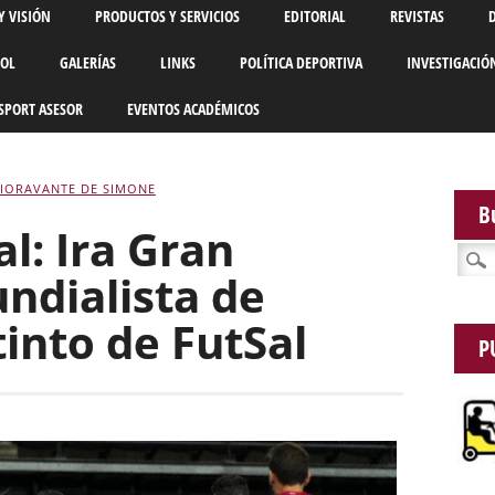
Y VISIÓN
PRODUCTOS Y SERVICIOS
EDITORIAL
REVISTAS
BOL
GALERÍAS
LINKS
POLÍTICA DEPORTIVA
INVESTIGACIÓ
SPORT ASESOR
EVENTOS ACADÉMICOS
FIORAVANTE DE SIMONE
B
l: Ira Gran
Busca
ndialista de
into de FutSal
P