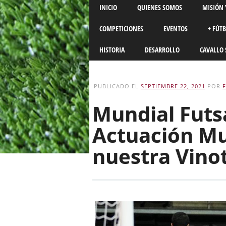
Main menu
Skip
INICIO
QUIENES SOMOS
MISIÓN 
to
content
COMPETICIONES
EVENTOS
+ FÚT
HISTORIA
DESARROLLO
CAVALLO 
PUBLICADO EL
SEPTIEMBRE 22, 2021
POR
Mundial Futsa
Actuación Mu
nuestra Vinot