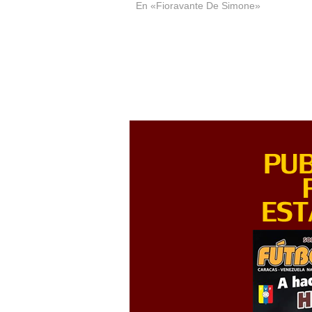
En «Fioravante De Simone»