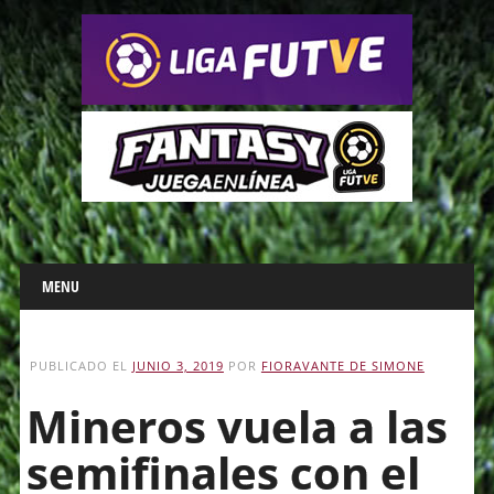
Main menu
Skip
MENU
to
content
PUBLICADO EL
JUNIO 3, 2019
POR
FIORAVANTE DE SIMONE
Mineros vuela a las
semifinales con el