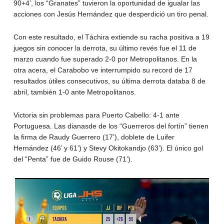
90+4’, los “Granates” tuvieron la oportunidad de igualar las
acciones con Jesús Hernández que desperdició un tiro penal.
Con este resultado, el Táchira extiende su racha positiva a 19
juegos sin conocer la derrota, su último revés fue el 11 de
marzo cuando fue superado 2-0 por Metropolitanos. En la
otra acera, el Carabobo ve interrumpido su record de 17
resultados útiles consecutivos, su última derrota databa 8 de
abril, también 1-0 ante Metropolitanos.
Victoria sin problemas para Puerto Cabello: 4-1 ante
Portuguesa. Las dianasde de los “Guerreros del fortín” tienen
la firma de Raudy Guerrero (17’), doblete de Luifer
Hernández (46’ y 61’) y Stevy Okitokandjo (63’). El único gol
del “Penta” fue de Guido Rouse (71’).