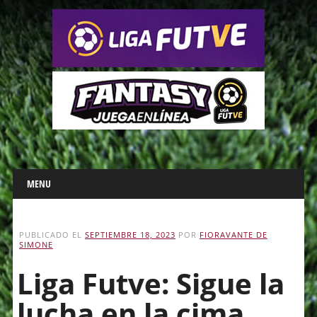
Main menu
Skip
MENU
to
content
PUBLICADO EL
SEPTIEMBRE 18, 2023
POR
FIORAVANTE DE
SIMONE
Liga Futve: Sigue la
lucha en la cima