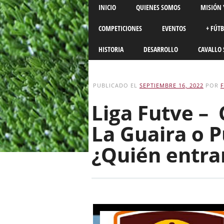
Main menu
Skip
INICIO
QUIENES SOMOS
MISIÓN 
to
content
COMPETICIONES
EVENTOS
+ FÚT
HISTORIA
DESARROLLO
CAVALLO 
PUBLICADO EL
SEPTIEMBRE 16, 2022
POR
Liga Futve – 
La Guaira o P
¿Quién entrar