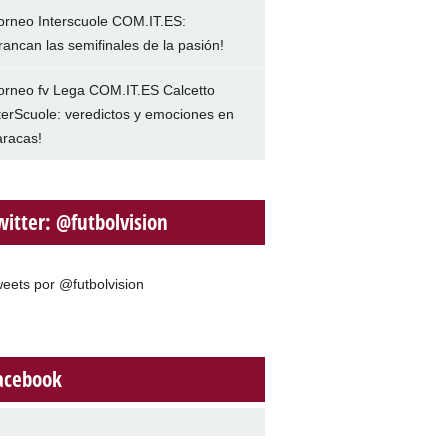
orneo Interscuole COM.IT.ES:
rancan las semifinales de la pasión!
orneo fv Lega COM.IT.ES Calcetto
terScuole: veredictos y emociones en
racas!
witter: @futbolvision
eets por @futbolvision
acebook