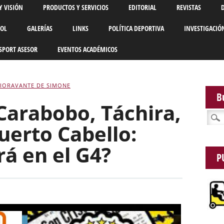
Y VISIÓN
PRODUCTOS Y SERVICIOS
EDITORIAL
REVISTAS
BOL
GALERÍAS
LINKS
POLÍTICA DEPORTIVA
INVESTIGACIÓ
SPORT ASESOR
EVENTOS ACADÉMICOS
FIORAVANTE DE SIMONE
B
Carabobo, Táchira,
Busca
uerto Cabello:
á en el G4?
P