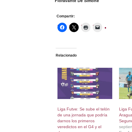
Fioravante De Simone
Compartir:
Relacionado
Liga Futve: Se sube el telón
Liga F
de una jornada que podría
Aragua
darnos los primeros
Segund
veredictos en el G4 y el
septie