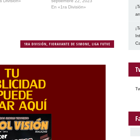
a División»
septiembre 22, 2023
¡T
En «1ra División»
ar
¡T
In
Ca
1RA DIVISIÓN
,
FIORAVANTE DE SIMONE
,
LIGA FUTVE
T
Tw
F