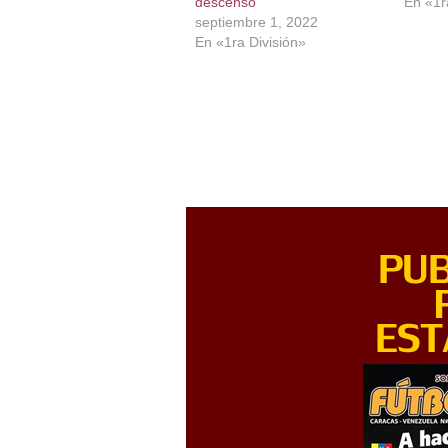
descenso
En «1r
septiembre 1, 2022
En «1ra División»