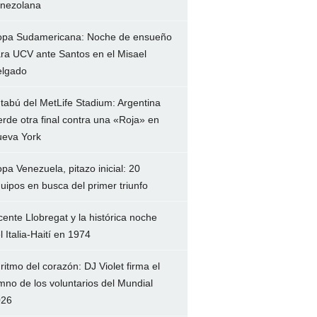
nezolana
pa Sudamericana: Noche de ensueño
ra UCV ante Santos en el Misael
lgado
 tabú del MetLife Stadium: Argentina
erde otra final contra una «Roja» en
eva York
pa Venezuela, pitazo inicial: 20
uipos en busca del primer triunfo
cente Llobregat y la histórica noche
l Italia-Haití en 1974
 ritmo del corazón: DJ Violet firma el
mno de los voluntarios del Mundial
026