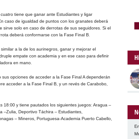
s cuatro tiene que ganar ante Estudiantes y ligar
En caso de igualdad de puntos con los granates deberá
le sirve solo en caso de derrotas de sus seguidores. Si el
rrota deberá conformarse con la Fase Final B.
 similar a la de los aurinegros, ganar y mejorar el
H
ádruple empate con academia y en ese caso para definir
uladora en mano.
o sus opciones de acceder a la Fase Final A dependerán
ere acceder a la Fase Final B, y un revés de Carabobo,
s 18:00 y tiene pautados los siguientes juegos: Aragua –
N
 –Zulia, Deportivo Táchira – Estudiantes,
Monagas – Mineros, Portuguesa-Academia Puerto Cabello,
En
Mu