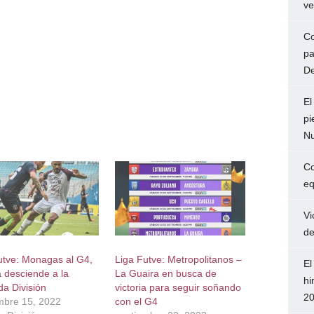
ve
Co
pa
De
El
pi
Nu
Co
eq
Vi
de
utve: Monagas al G4,
Liga Futve: Metropolitanos –
El
 desciende a la
La Guaira en busca de
hi
a División
victoria para seguir soñando
2
mbre 15, 2022
con el G4