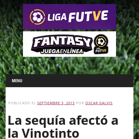
Main menu
Skip
MENU
to
content
PUBLICADO EL
SEPTIEMBRE 5, 2015
POR
OSCAR GALVIS
La sequía afectó a
la Vinotinto