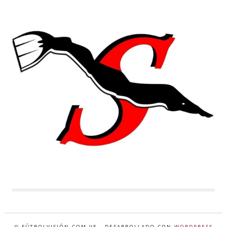
© FÚTBOLVISIÓN.COM.VE
- DESARROLLADO CON
WORDPRESS