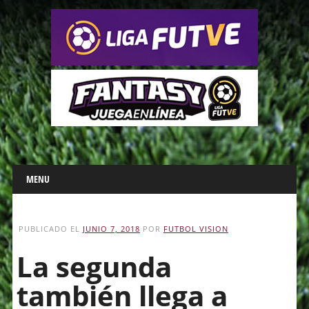
Main menu
Skip
MENU
to
content
PUBLICADO EL
JUNIO 7, 2018
POR
FUTBOL VISION
La segunda
también llega a