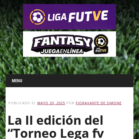
Main menu
Skip
MENU
to
content
PUBLICADO EL
MAYO 20, 2025
POR
FIORAVANTE DE SIMONE
La II edición del
“Torneo Lega fv