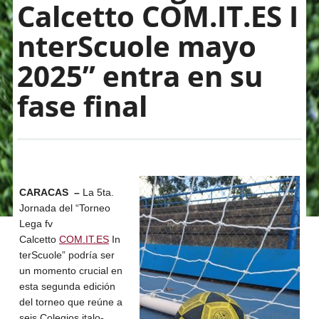
Calcetto COM.IT.ES I
nterScuole mayo
2025” entra en su
fase final
CARACAS –
La 5ta.
Jornada del “Torneo
Lega fv
Calcetto
COM.IT.ES
In
terScuole” podría ser
un momento crucial en
esta segunda edición
del torneo que reúne a
seis Colegios italo-