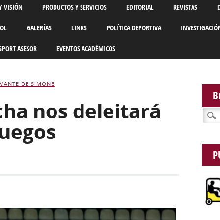
Y VISIÓN
PRODUCTOS Y SERVICIOS
EDITORIAL
REVISTAS
BOL
GALERÍAS
LINKS
POLÍTICA DEPORTIVA
INVESTIGACIÓ
SPORT ASESOR
EVENTOS ACADÉMICOS
VANTE DE SIMONE
B
cha nos deleitará
Busca
juegos
P