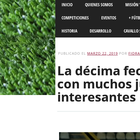
Main menu
Skip
INICIO
QUIENES SOMOS
MISIÓN 
to
content
COMPETICIONES
EVENTOS
+ FÚT
HISTORIA
DESARROLLO
CAVALLO 
PUBLICADO EL
MARZO 22, 2019
POR
FIORA
La décima fe
con muchos 
interesantes