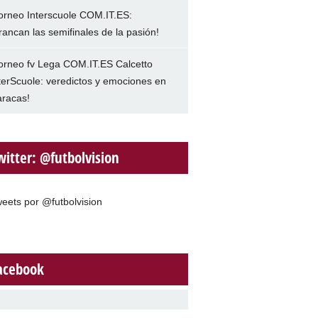
orneo Interscuole COM.IT.ES:
rancan las semifinales de la pasión!
orneo fv Lega COM.IT.ES Calcetto
terScuole: veredictos y emociones en
racas!
witter: @futbolvision
eets por @futbolvision
acebook