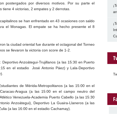
eron postergados por diversos motivos. Por su parte el
¡T
s tiene 4 victorias, 2 empates y 2 derrotas.
ar
y capitalinos se han enfrentado en 43 ocasiones con saldo
¡T
ara el Monagas. El empate se ha hecho presente el 8
In
Ca
taron la ciudad oriental fue durante el octagonal del Torneo
os se llevaron la victoria con score de 1-2.
T
 Deportivo Anzoátegui-Trujillanos (a las 15:30 en Puerto
:15 en el estadio José Antonio Páez) y Lala-Deportivo
).
Tw
studiantes de Mérida-Metropolitanos (a las 15:00 en el
e Caracas-Aragua (a las 15:00 en el campo neutro del
 Atlético Venezuela-Academia Puerto Cabello (a las 15:30
F
tonio Anzoátegui), Deportivo La Guaira-Llaneros (a las
Zulia (a las 16:00 en el estadio Cachamay).