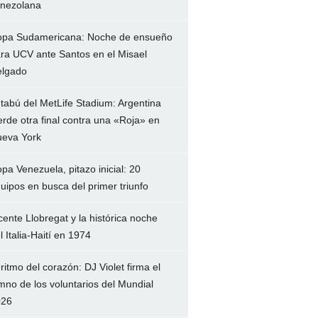
nezolana
pa Sudamericana: Noche de ensueño
ra UCV ante Santos en el Misael
lgado
 tabú del MetLife Stadium: Argentina
erde otra final contra una «Roja» en
eva York
pa Venezuela, pitazo inicial: 20
uipos en busca del primer triunfo
cente Llobregat y la histórica noche
l Italia-Haití en 1974
 ritmo del corazón: DJ Violet firma el
mno de los voluntarios del Mundial
026