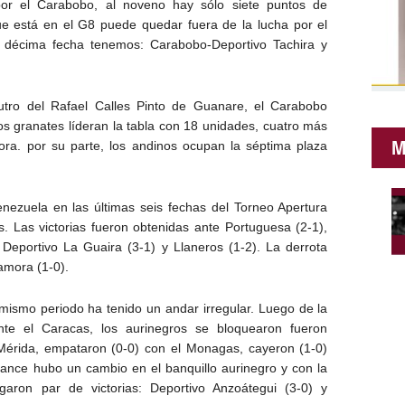
 por el Carabobo, al noveno hay sólo siete puntos de
ue está en el G8 puede quedar fuera de la lucha por el
 la décima fecha tenemos: Carabobo-Deportivo Tachira y
tro del Rafael Calles Pinto de Guanare, el Carabobo
 Los granates líderan la tabla con 18 unidades, cuatro más
M
ora. por su parte, los andinos ocupan la séptima plaza
Venezuela en las últimas seis fechas del Torneo Apertura
s. Las victorias fueron obtenidas ante Portuguesa (2-1),
, Deportivo La Guaira (3-1) y Llaneros (1-2). La derrota
Zamora (1-0).
 mismo periodo ha tenido un andar irregular. Luego de la
ante el Caracas, los aurinegros se bloquearon fueron
 Mérida, empataron (0-0) con el Monagas, cayeron (1-0)
nce hubo un cambio en el banquillo aurinegro y con la
garon par de victorias: Deportivo Anzoátegui (3-0) y