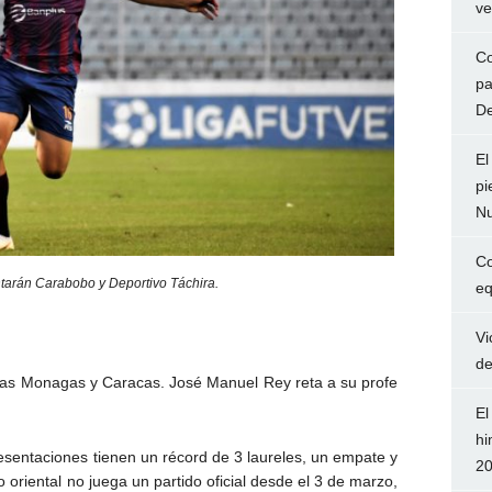
ve
Co
pa
De
El
pi
Nu
Co
tarán Carabobo y Deportivo Táchira.
eq
Vi
de
aras Monagas y Caracas. José Manuel Rey reta a su profe
El
hi
esentaciones tienen un récord de 3 laureles, un empate y
2
 oriental no juega un partido oficial desde el 3 de marzo,