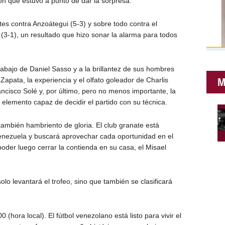
ón que estuvo a punto de dar la sorpresa.
es contra Anzoátegui (5-3) y sobre todo contra el
(3-1), un resultado que hizo sonar la alarma para todos
trabajo de Daniel Sasso y a la brillantez de sus hombres
M
Zapata, la experiencia y el olfato goleador de Charlis
ncisco Solé y, por último, pero no menos importante, la
 elemento capaz de decidir el partido con su técnica.
ambién hambriento de gloria. El club granate está
enezuela y buscará aprovechar cada oportunidad en el
 poder luego cerrar la contienda en su casa, el Misael
o levantará el trofeo, sino que también se clasificará
 (hora local). El fútbol venezolano está listo para vivir el