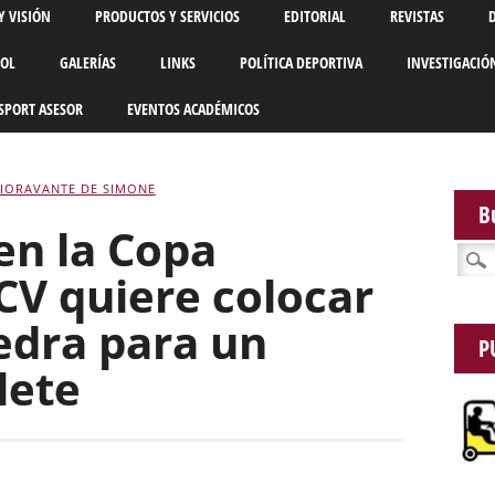
Y VISIÓN
PRODUCTOS Y SERVICIOS
EDITORIAL
REVISTAS
BOL
GALERÍAS
LINKS
POLÍTICA DEPORTIVA
INVESTIGACIÓ
SPORT ASESOR
EVENTOS ACADÉMICOS
FIORAVANTE DE SIMONE
B
 en la Copa
Busca
CV quiere colocar
edra para un
P
lete