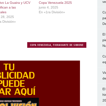
ve
ivo La Guaira y UCV
Copa Venezuela 2025
ifican a las
junio 4, 2025
nales
En «1ra División»
Co
 28, 2025
pa
a División»
De
El
pi
COPA VENEZUELA
,
FIORAVANTE DE SIMONE
Nu
Co
eq
Vi
de
El
hi
2