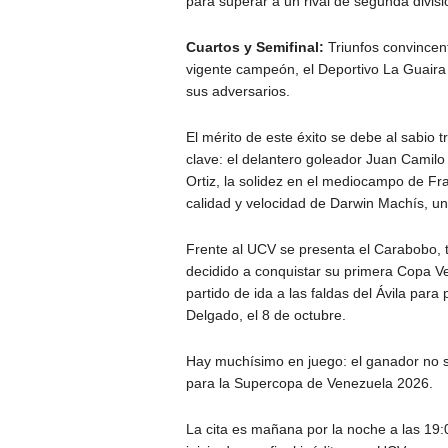
para superar a un rival de segunda divisi
Cuartos y Semifinal:
Triunfos convincent
vigente campeón, el Deportivo La Guaira 
sus adversarios.
El mérito de este éxito se debe al sabio 
clave: el delantero goleador Juan Camilo 
Ortiz, la solidez en el mediocampo de Fra
calidad y velocidad de Darwin Machís, un
Frente al UCV se presenta el Carabobo, t
decidido a conquistar su primera Copa V
partido de ida a las faldas del Ávila para
Delgado, el 8 de octubre.
Hay muchísimo en juego: el ganador no sol
para la Supercopa de Venezuela 2026.
La cita es mañana por la noche a las 19:00