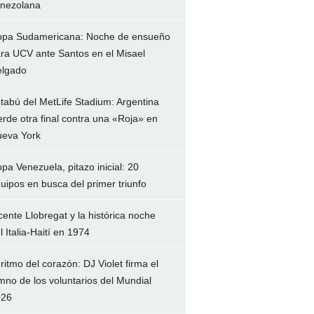
nezolana
pa Sudamericana: Noche de ensueño
ra UCV ante Santos en el Misael
lgado
 tabú del MetLife Stadium: Argentina
erde otra final contra una «Roja» en
eva York
pa Venezuela, pitazo inicial: 20
uipos en busca del primer triunfo
cente Llobregat y la histórica noche
l Italia-Haití en 1974
 ritmo del corazón: DJ Violet firma el
mno de los voluntarios del Mundial
026