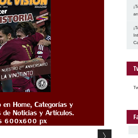
¡T
ar
¡T
In
Ca
T
Tw
F