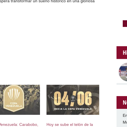
espera transformar un sueño histórico en una gloriosa
H
N
En
Mu
enezuela: Carabobo,
Hoy se sube el telón de la