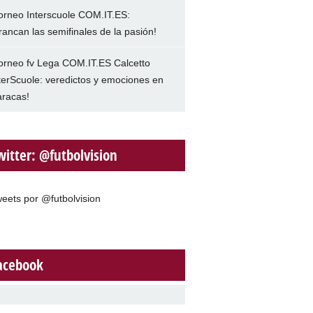
orneo Interscuole COM.IT.ES:
rancan las semifinales de la pasión!
orneo fv Lega COM.IT.ES Calcetto
terScuole: veredictos y emociones en
racas!
witter: @futbolvision
eets por @futbolvision
acebook