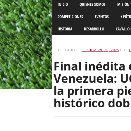
Main menu
Skip
INICIO
QUIENES SOMOS
MISIÓN 
to
content
COMPETICIONES
EVENTOS
+ FÚT
HISTORIA
DESARROLLO
CAVALLO 
PUBLICADO EL
SEPTIEMBRE 30, 2025
POR
Final inédita
Venezuela: U
la primera pi
histórico dob