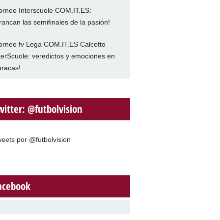
orneo Interscuole COM.IT.ES:
rancan las semifinales de la pasión!
orneo fv Lega COM.IT.ES Calcetto
terScuole: veredictos y emociones en
racas!
witter: @futbolvision
eets por @futbolvision
acebook