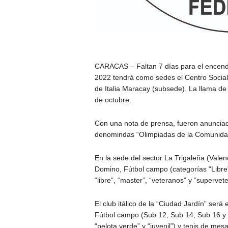
CARACAS – Faltan 7 días para el encend
2022 tendrá como sedes el Centro Social 
de Italia Maracay (subsede). La llama d
de octubre.
Con una nota de prensa, fueron anunciad
denomindas “Olimpiadas de la Comunidad
En la sede del sector La Trigaleña (Valen
Domino, Fútbol campo (categorías “Libre”
“libre”, “master”, “veteranos” y “supervet
El club itálico de la “Ciudad Jardín” será
Fútbol campo (Sub 12, Sub 14, Sub 16 y “
“pelota verde” y “juvenil”) y tenis de m