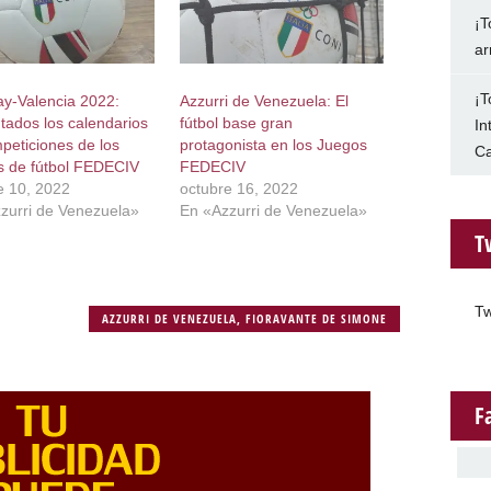
¡T
ar
¡T
y-Valencia 2022:
Azzurri de Venezuela: El
tados los calendarios
fútbol base gran
In
peticiones de los
protagonista en los Juegos
Ca
s de fútbol FEDECIV
FEDECIV
e 10, 2022
octubre 16, 2022
zurri de Venezuela»
En «Azzurri de Venezuela»
T
Tw
AZZURRI DE VENEZUELA
,
FIORAVANTE DE SIMONE
F