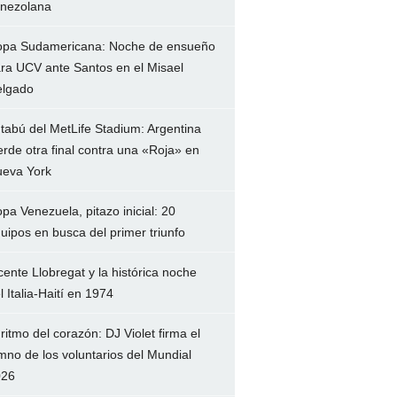
nezolana
pa Sudamericana: Noche de ensueño
ra UCV ante Santos en el Misael
lgado
 tabú del MetLife Stadium: Argentina
erde otra final contra una «Roja» en
eva York
pa Venezuela, pitazo inicial: 20
uipos en busca del primer triunfo
cente Llobregat y la histórica noche
l Italia-Haití en 1974
 ritmo del corazón: DJ Violet firma el
mno de los voluntarios del Mundial
026