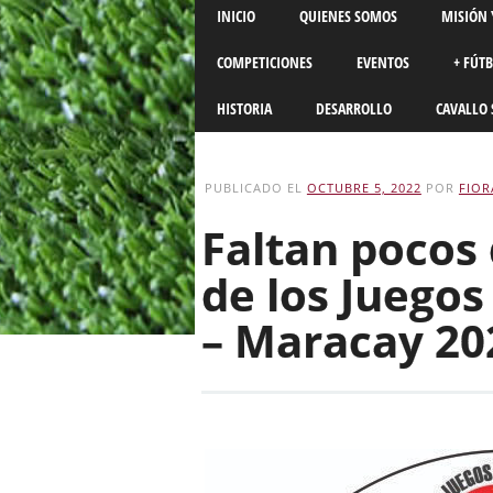
Main menu
Skip
INICIO
QUIENES SOMOS
MISIÓN 
to
content
COMPETICIONES
EVENTOS
+ FÚT
HISTORIA
DESARROLLO
CAVALLO 
PUBLICADO EL
OCTUBRE 5, 2022
POR
FIOR
Faltan pocos 
de los Juegos
– Maracay 20