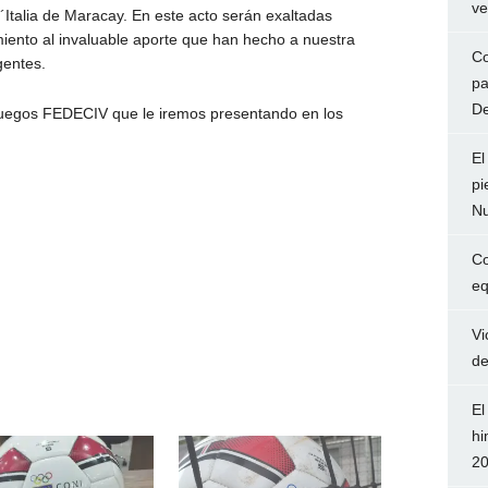
ve
talia de Maracay. En este acto serán exaltadas
iento al invaluable aporte que han hecho a nuestra
Co
gentes.
pa
De
 Juegos FEDECIV que le iremos presentando en los
El
pi
Nu
Co
eq
Vi
de
El
hi
2