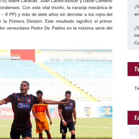
 (2-0) sobre Caracas. Juan Carlos Azócar y David Centeno
¡T
itoralenses. Con este vital triunfo, la naranja mecánica le
ar
– 8 PP) y más de siete años sin derrotar a los rojos del
 la Primera División. Este resultado significó el primer
¡T
ador venezolano Pedro De Pablos en la máxima serie del
In
Ca
T
Tw
F