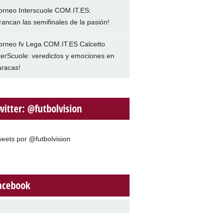
orneo Interscuole COM.IT.ES:
rancan las semifinales de la pasión!
orneo fv Lega COM.IT.ES Calcetto
terScuole: veredictos y emociones en
racas!
witter: @futbolvision
eets por @futbolvision
acebook