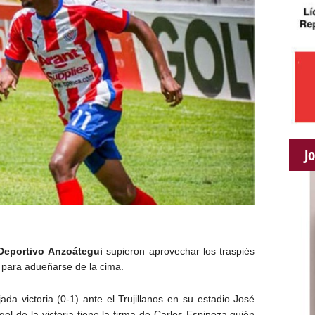
J
Deportivo Anzoátegui
supieron aprovechar los traspiés
 para adueñarse de la cima.
da victoria (0-1) ante el Trujillanos en su estadio José
gol de la victoria tiene la firma de Carlos Espinoza quién