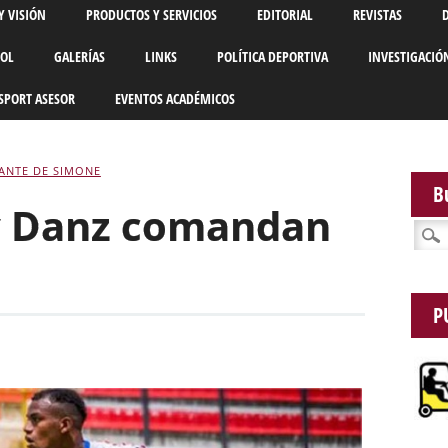
Y VISIÓN
PRODUCTOS Y SERVICIOS
EDITORIAL
REVISTAS
BOL
GALERÍAS
LINKS
POLÍTICA DEPORTIVA
INVESTIGACIÓ
SPORT ASESOR
EVENTOS ACADÉMICOS
ANTE DE SIMONE
B
y Danz comandan
Busca
P