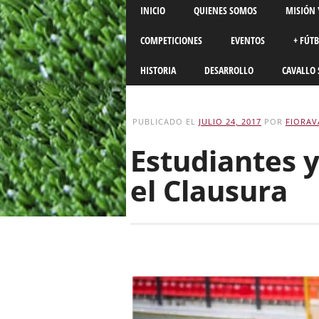
Main menu
Skip
INICIO
QUIENES SOMOS
MISIÓN 
to
content
COMPETICIONES
EVENTOS
+ FÚT
HISTORIA
DESARROLLO
CAVALLO 
PUBLICADO EL
JULIO 24, 2017
POR
FIORAV
Estudiantes 
el Clausura