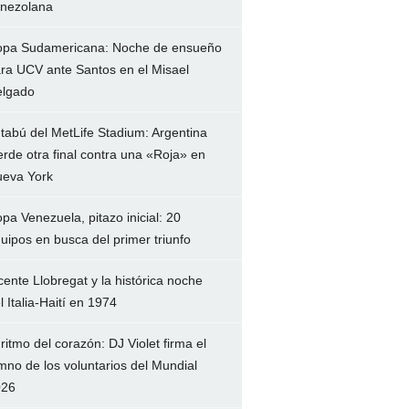
nezolana
pa Sudamericana: Noche de ensueño
ra UCV ante Santos en el Misael
lgado
 tabú del MetLife Stadium: Argentina
erde otra final contra una «Roja» en
eva York
pa Venezuela, pitazo inicial: 20
uipos en busca del primer triunfo
cente Llobregat y la histórica noche
l Italia-Haití en 1974
 ritmo del corazón: DJ Violet firma el
mno de los voluntarios del Mundial
026