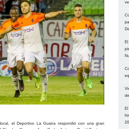
ve
Co
pa
De
El
pi
Nu
Co
eq
Vi
de
El
hi
2
local, el Deportivo La Guaira respondió con una gran