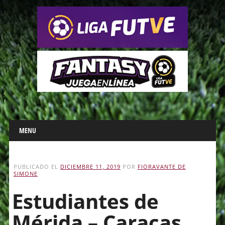
Main menu
Skip
MENU
to
content
PUBLICADO EL
DICIEMBRE 11, 2019
POR
FIORAVANTE DE
SIMONE
Estudiantes de
Mérida – Caracas,