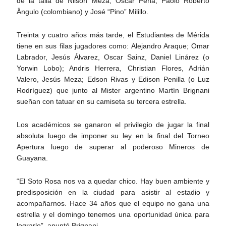
de la talla de Nilson Meza, Oscar Peña, Paolo Roberto
Ängulo (colombiano) y José “Pino” Milillo.
Treinta y cuatro años más tarde, el Estudiantes de Mérida
tiene en sus filas jugadores como: Alejandro Araque; Omar
Labrador, Jesús Álvarez, Oscar Sainz, Daniel Linárez (o
Yorwin Lobo); Andris Herrera, Christian Flores, Adrián
Valero, Jesús Meza; Edson Rivas y Edison Penilla (o Luz
Rodríguez) que junto al Mister argentino Martín Brignani
sueñan con tatuar en su camiseta su tercera estrella.
Los académicos se ganaron el privilegio de jugar la final
absoluta luego de imponer su ley en la final del Torneo
Apertura luego de superar al poderoso Mineros de
Guayana.
“El Soto Rosa nos va a quedar chico. Hay buen ambiente y
predisposición en la ciudad para asistir al estadio y
acompañarnos. Hace 34 años que el equipo no gana una
estrella y el domingo tenemos una oportunidad única para
lograrlo”, apuntó Brignani.