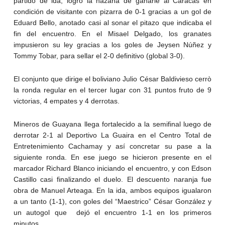
partido de ida, logró la hazaña de ganarle al Caracas en
condición de visitante con pizarra de 0-1 gracias a un gol de
Eduard Bello, anotado casi al sonar el pitazo que indicaba el
fin del encuentro. En el Misael Delgado, los granates
impusieron su ley gracias a los goles de Jeysen Núñez y
Tommy Tobar, para sellar el 2-0 definitivo (global 3-0).
El conjunto que dirige el boliviano Julio César Baldivieso cerrò
la ronda regular en el tercer lugar con 31 puntos fruto de 9
victorias, 4 empates y 4 derrotas.
Mineros de Guayana llega fortalecido a la semifinal luego de
derrotar 2-1 al Deportivo La Guaira en el Centro Total de
Entretenimiento Cachamay y así concretar su pase a la
siguiente ronda. En ese juego se hicieron presente en el
marcador Richard Blanco iniciando el encuentro, y con Edson
Castillo casi finalizando el duelo. El descuento naranja fue
obra de Manuel Arteaga. En la ida, ambos equipos igualaron
a un tanto (1-1), con goles del “Maestrico” César González y
un autogol que dejó el encuentro 1-1 en los primeros
minutos.