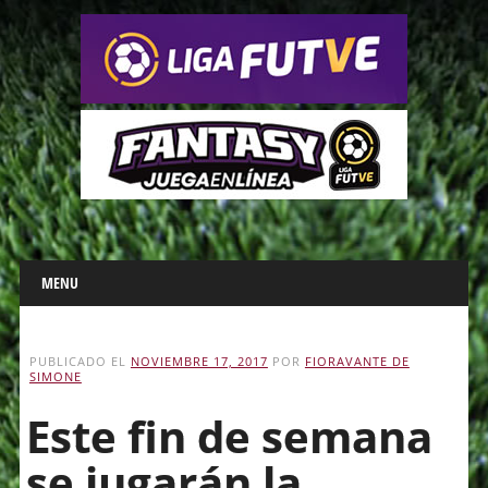
Main menu
Skip
MENU
to
content
PUBLICADO EL
NOVIEMBRE 17, 2017
POR
FIORAVANTE DE
SIMONE
Este fin de semana
se jugarán la